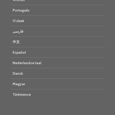
Português
O’zbek
فارسی
中文
Español
Nederlandse taal
Dansk
Magyar
Türkmence