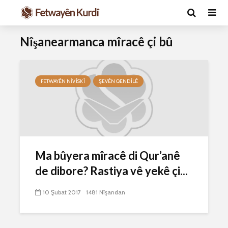
Nîşanearmanca mîracê çi bû
FETWAYÊN NIVÎSKÎ
ŞEVÊN QENDÎLÊ
Ma caiz e mirov
Ma caiz e 
Ma bûyera mîracê di Qur’anê
silavê bide Rîyê
hakim û p
Pîroz ê Cenabê
29 Ekim 
de dibore? Rastiya vê yekê çi...
Pêxember û şûşeya
2631 Nîşand
wê sê caran maç
10 Şubat 2017
1481 Nîşandan
bike û bibe ser
Hukmê li s
eniya xwe?
kişandina
çi ye?
2 Kasım 2021
2772 Nîşandan
28 Ekim 