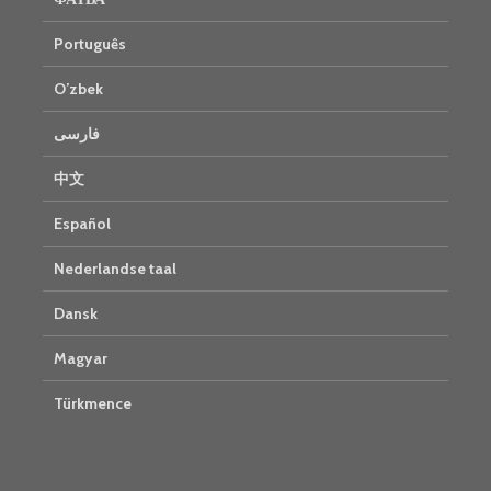
Português
O’zbek
فارسی
中文
Español
Nederlandse taal
Dansk
Magyar
Türkmence