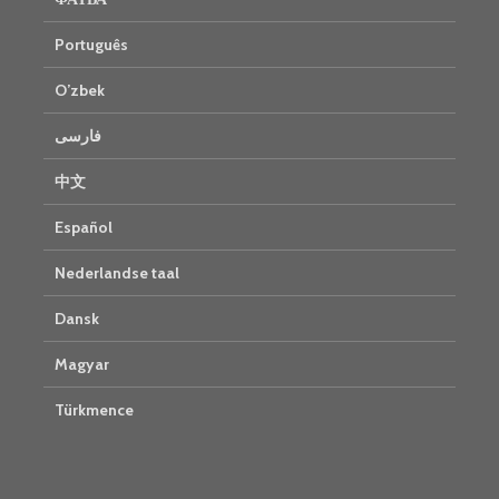
Português
O’zbek
فارسی
中文
Español
Nederlandse taal
Dansk
Magyar
Türkmence