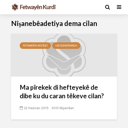
Nîşanebêadetiya dema cilan
FETWAYÊN NIVÎSKÎ
HEYZ/XWÎNMEH
Ma caiz e mirov
Ma caiz e 
Ma pîrekek di hefteyekê de
silavê bide Rîyê
hakim û p
Pîroz ê Cenabê
29 Ekim 
dibe ku du caran têkeve cilan?
Pêxember û şûşeya
2634 Nîşan
wê sê caran maç
22 Haziran 2015
3013 Nîşandan
bike û bibe ser
Hukmê li s
eniya xwe?
kişandina
çi ye?
2 Kasım 2021
2774 Nîşandan
28 Ekim 