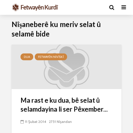
Nîşaneberê ku meriv selat û
selamê bide
DUA
FETWAYÊN NIVÎSKÎ
Ma caiz e mirov
Ma caiz e 
silavê bide Rîyê
hakim û p
Pîroz ê Cenabê
29 Ekim 
Ma rast e ku dua, bê selat û
Pêxember û şûşeya
2627 Nîşan
selamdayina li ser Pêxember...
wê sê caran maç
bike û bibe ser
Hukmê li s
eniya xwe?
kişandina
11 Şubat 2014
2751 Nîşandan
çi ye?
2 Kasım 2021
2768 Nîşandan
28 Ekim 