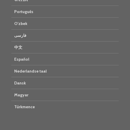
Português
O’zbek
فارسی
中文
Español
Nederlandse taal
Dansk
Magyar
Türkmence