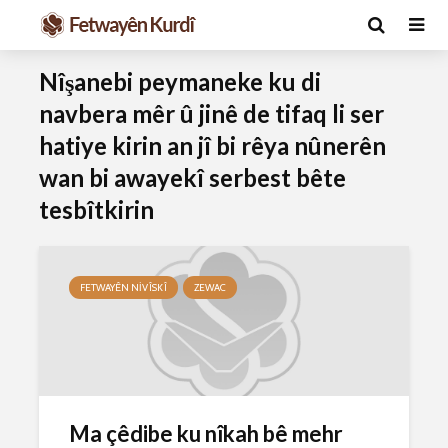
Nîşanebi peymaneke ku di
navbera mêr û jinê de tifaq li ser
hatiye kirin an jî bi rêya nûnerên
wan bi awayekî serbest bête
tesbîtkirin
Ma caiz e mirov
Ma caiz e 
FETWAYÊN NIVÎSKÎ
ZEWAC
silavê bide Rîyê
hakim û p
Pîroz ê Cenabê
29 Ekim 
Pêxember û şûşeya
2627 Nîşan
wê sê caran maç
bike û bibe ser
Hukmê li s
eniya xwe?
kişandina
çi ye?
2 Kasım 2021
Ma çêdibe ku nîkah bê mehr
2770 Nîşandan
28 Ekim 