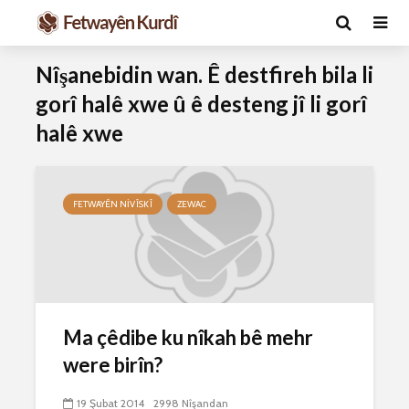
Nîşanebidin wan. Ê destfireh bila li
gorî halê xwe û ê desteng jî li gorî
halê xwe
FETWAYÊN NIVÎSKÎ
ZEWAC
Ma caiz e mirov
Ma caiz e 
silavê bide Rîyê
hakim û p
Pîroz ê Cenabê
29 Ekim 
Pêxember û şûşeya
2626 Nîşan
wê sê caran maç
Ma çêdibe ku nîkah bê mehr
bike û bibe ser
Hukmê li s
were birîn?
eniya xwe?
kişandina
çi ye?
2 Kasım 2021
19 Şubat 2014
2998 Nîşandan
2767 Nîşandan
28 Ekim 