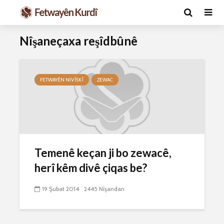
Nîşaneçaxa reşîdbûnê
FETWAYÊN NIVÎSKÎ
ZEWAC
Ma caiz e mirov
Ma caiz e 
Temenê keçan ji bo zewacê,
silavê bide Rîyê
hakim û p
Pîroz ê Cenabê
29 Ekim 
herî kêm divê çiqas be?
Pêxember û şûşeya
2638 Nîşan
wê sê caran maç
19 Şubat 2014
2445 Nîşandan
bike û bibe ser
Hukmê li s
eniya xwe?
kişandina
çi ye?
2 Kasım 2021
2778 Nîşandan
28 Ekim 