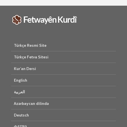
2553 Nîşan
Ma tu mehzûra wê
heye mirov biçe Rî
Him kişan
û Xirqeyê Pîroz ê
cigareyê h
Pêxemberê me
xwarinên b
bibine?
tendirust
mirovan bi
1 Kasım 2021
Gelo hukmê
Türkçe Resmi Site
2341 Nîşandan
her duyan
Ma kesekî bêrî
e?
Türkçe Fetva Sitesi
dikare li pêşiya
27 Ekim 
cemaetê melatiyê
3077 Nîşan
Kur’an Dersi
bike?
30 Ekim 2021
English
2434 Nîşandan
العربية
Azərbaycan dilində
Deutsch
ФАТВА