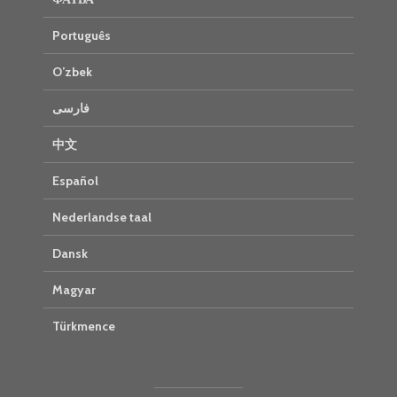
Português
O’zbek
فارسی
中文
Español
Nederlandse taal
Dansk
Magyar
Türkmence