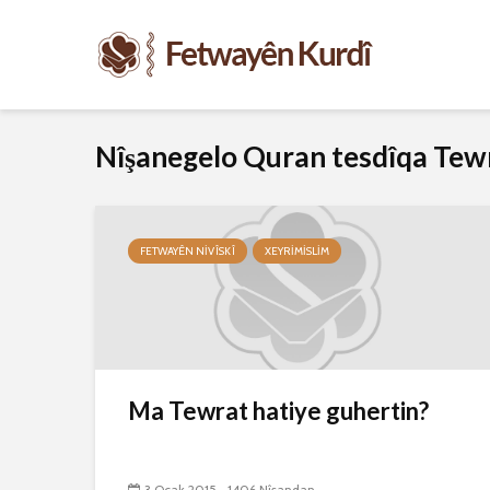
Nîşanegelo Quran tesdîqa Tew
FETWAYÊN NIVÎSKÎ
XEYRIMISLIM
Ma Tewrat hatiye guhertin?
3 Ocak 2015
1406 Nîşandan