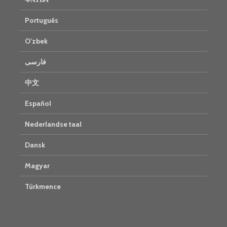
Português
O’zbek
فارسی
中文
Español
Nederlandse taal
Dansk
Magyar
Türkmence