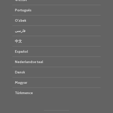
Português
O’zbek
فارسی
中文
Español
Nederlandse taal
Dansk
Magyar
Türkmence