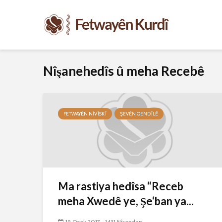
Nîşanehedîs û meha Recebê
FETWAYÊN NIVÎSKÎ
ŞEVÊN QENDÎLÊ
Ma rastiya hedîsa “Receb
meha Xwedê ye, Şe‘ban ya...
19 Ocak 2017
1431 Nîşandan