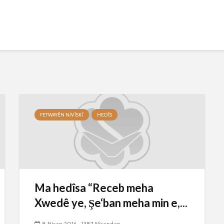
FETWAYÊN NIVÎSKÎ
HEDÎS
Ma hedîsa “Receb meha
Xwedê ye, Şe‘ban meha min e,...
8 Nisan 2016
1387 Nîşandan