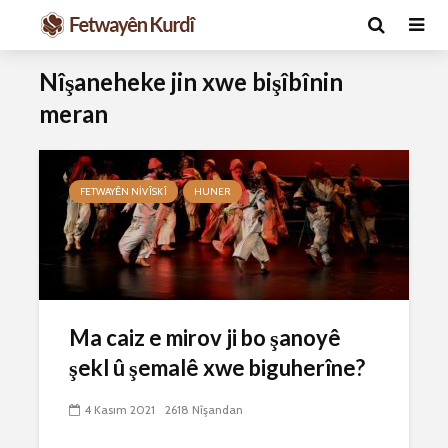
Nîşaneheke jin xwe bişîbînin
meran
FETWAYÊN NIVÎSKÎ
HUNER
Ma caiz e mirov
Ma caiz e 
silavê bide Rîyê
hakim û p
Pîroz ê Cenabê
29 Ekim 
Ma caiz e mirov ji bo şanoyê
Pêxember û şûşeya
2626 Nîşan
şekl û şemalê xwe biguherîne?
wê sê caran maç
bike û bibe ser
Hukmê li s
eniya xwe?
kişandina
4 Kasım 2021
2618 Nîşandan
çi ye?
2 Kasım 2021
2767 Nîşandan
28 Ekim 