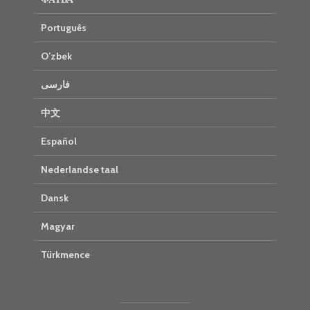
Português
O’zbek
فارسی
中文
Español
Nederlandse taal
Dansk
Magyar
Türkmence