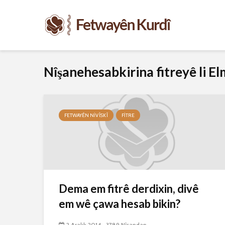
Nîşanehesabkirina fitreyê li E
FETWAYÊN NIVÎSKÎ
FITRE
Dema em fitrê derdixin, divê
em wê çawa hesab bikin?
2 Aralık 2014
3789 Nîşandan