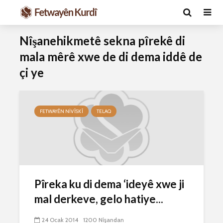
Nîşanehikmetê sekna pîrekê di
mala mêrê xwe de di dema iddê de
çi ye
FETWAYÊN NIVÎSKÎ
TELAQ
Ma caiz e mirov
Ma caiz e 
silavê bide Rîyê
hakim û p
Pîroz ê Cenabê
29 Ekim 
Pêxember û şûşeya
2633 Nîşan
wê sê caran maç
Pîreka ku di dema ‘ideyê xwe ji
bike û bibe ser
Hukmê li s
mal derkeve, gelo hatiye...
eniya xwe?
kişandina
çi ye?
2 Kasım 2021
24 Ocak 2014
1200 Nîşandan
2773 Nîşandan
28 Ekim 