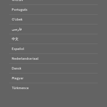
Português
O’zbek
فارسی
中文
Español
Nederlandse taal
Dansk
Magyar
Türkmence