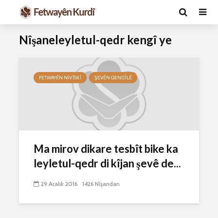
Nîşaneleyletul-qedr kengî ye
FETWAYÊN NIVÎSKÎ
ŞEVÊN QENDÎLÊ
Ma caiz e mirov
Ma caiz e 
Ma mirov dikare tesbît bike ka
silavê bide Rîyê
hakim û p
Pîroz ê Cenabê
29 Ekim 
leyletul-qedr di kîjan şevê de...
Pêxember û şûşeya
2637 Nîşan
wê sê caran maç
29 Aralık 2016
1426 Nîşandan
bike û bibe ser
Hukmê li s
eniya xwe?
kişandina
çi ye?
2 Kasım 2021
2777 Nîşandan
28 Ekim 