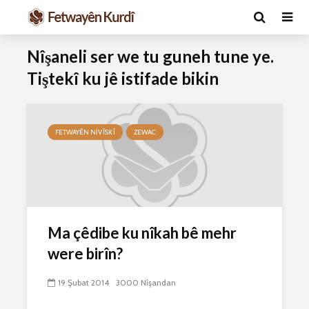
Nîşaneli ser we tu guneh tune ye.
Tiştekî ku jê istifade bikin
FETWAYÊN NIVÎSKÎ
ZEWAC
Ma caiz e mirov
Ma caiz e 
silavê bide Rîyê
hakim û p
Pîroz ê Cenabê
29 Ekim 
Ma çêdibe ku nîkah bê mehr
Pêxember û şûşeya
2634 Nîşan
were birîn?
wê sê caran maç
bike û bibe ser
Hukmê li s
eniya xwe?
kişandina
19 Şubat 2014
3000 Nîşandan
çi ye?
2 Kasım 2021
2774 Nîşandan
28 Ekim 