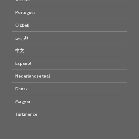
Português
O’zbek
فارسی
中文
Español
Nederlandse taal
Dansk
Magyar
Türkmence