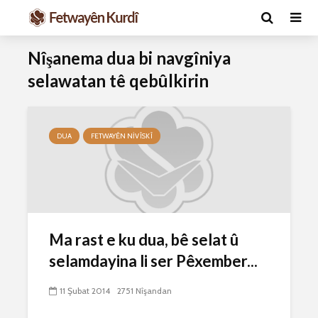
Nîşanema dua bi navgîniya
selawatan tê qebûlkirin
DUA
FETWAYÊN NIVÎSKÎ
Ma caiz e mirov
Ma caiz e 
silavê bide Rîyê
hakim û p
Pîroz ê Cenabê
29 Ekim 
Ma rast e ku dua, bê selat û
Pêxember û şûşeya
2627 Nîşan
selamdayina li ser Pêxember...
wê sê caran maç
bike û bibe ser
Hukmê li s
eniya xwe?
kişandina
11 Şubat 2014
2751 Nîşandan
çi ye?
2 Kasım 2021
2768 Nîşandan
28 Ekim 