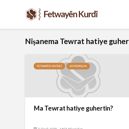
Nîşanema Tewrat hatiye guher
FETWAYÊN NIVÎSKÎ
XEYRIMISLIM
Ma Tewrat hatiye guhertin?
3 Ocak 2015
1406 Nîşandan