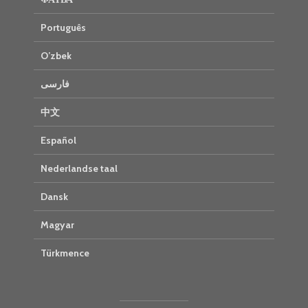
Português
O’zbek
فارسی
中文
Español
Nederlandse taal
Dansk
Magyar
Türkmence