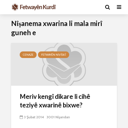
Nîşanema xwarina li mala mirî
guneh e
CENAZE
FETWAYÊN NIVÎSKÎ
Ma caiz e mirov
Ma caiz e 
silavê bide Rîyê
hakim û p
Pîroz ê Cenabê
29 Ekim 
Meriv kengî dikare li cihê
Pêxember û şûşeya
2627 Nîşan
teziyê xwarinê bixwe?
wê sê caran maç
bike û bibe ser
Hukmê li s
eniya xwe?
kişandina
3 Şubat 2014
3001 Nîşandan
çi ye?
2 Kasım 2021
2768 Nîşandan
28 Ekim 