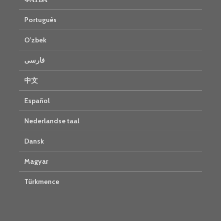
Português
O’zbek
فارسی
中文
Español
Nederlandse taal
Dansk
Magyar
Türkmence