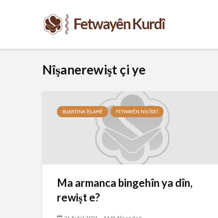
Nîşanerewişt çi ye
BIJARTINA ÎSLAMÊ
FETWAYÊN NIVÎSKÎ
Ma armanca bingehîn ya dîn,
rewişt e?
26 Eylül 2016
4446 Nîşandan