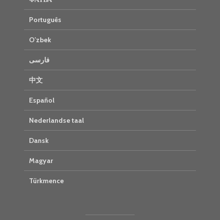
Português
O’zbek
فارسی
中文
Español
Nederlandse taal
Dansk
Magyar
Türkmence