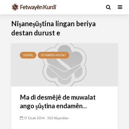
Nîşaneşûştina lingan beriya
destan durust e
DESMÊJ
FETWAYÊN NIVÎSKÎ
Ma caiz e mirov
Ma caiz e 
silavê bide Rîyê
hakim û p
Pîroz ê Cenabê
29 Ekim 
Ma di desmêjê de muwalat
Pêxember û şûşeya
2631 Nîşand
ango şûştina endamên...
wê sê caran maç
bike û bibe ser
Hukmê li s
eniya xwe?
kişandina
17 Ocak 2014
3121 Nîşandan
çi ye?
2 Kasım 2021
2772 Nîşandan
28 Ekim 