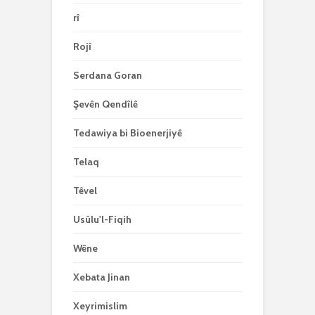
rî
Rojî
Serdana Goran
Şevên Qendîlê
Tedawiya bi Bioenerjiyê
Telaq
Têvel
Usûlu'l-Fiqih
Wêne
Xebata Jinan
Xeyrimislim