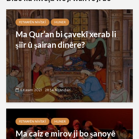
FETWAYÊN NIVÎSKÎ
HUNER
Ma Qur’an bi çavekî xerab li
şiîr û şairan dinêre?
6 Kasım 2021
2854 Nîşandan
FETWAYÊN NIVÎSKÎ
HUNER
Ma caiz e mirov ji bo şanoyê