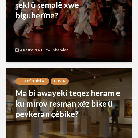
şekl û şemalê xwe
biguherîne?
4 Kasım 2021
2621 Nîşandan
FETWAYÊN NIVÎSKÎ
HUNER
Ma bi awayekî teqez heram e
ku mirov resman xêz bike û
peykeran çêbike?