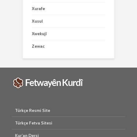
Xurafe
Xusul
Xwekujî
Zewac
Türkçe Resmi Site
Türkçe Fetva Sitesi
Kur’an Dersi