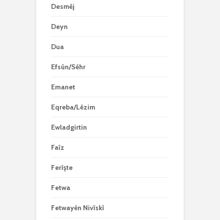
Desmêj
Deyn
Dua
Efsûn/Sêhr
Emanet
Eqreba/Lêzim
Ewladgirtin
Faîz
Ferîşte
Fetwa
Fetwayên Nivîskî