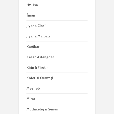
Hz. Îsa
Îman
Jiyana Cinsî
Jiyana Malbatî
Karûbar
Kesên Astengdar
Kirîn û Firotin
Koletî û Qerwaşî
Mezheb
Mîrat
Mudaxeleya Genan