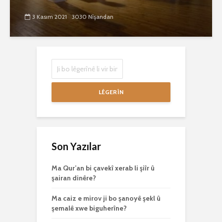
3 Kasım 2021
3030 Nîşandan
LÊGERÎN
Son Yazılar
Ma Qur’an bi çavekî xerab li şiîr û
şairan dinêre?
Ma caiz e mirov ji bo şanoyê şekl û
şemalê xwe biguherîne?