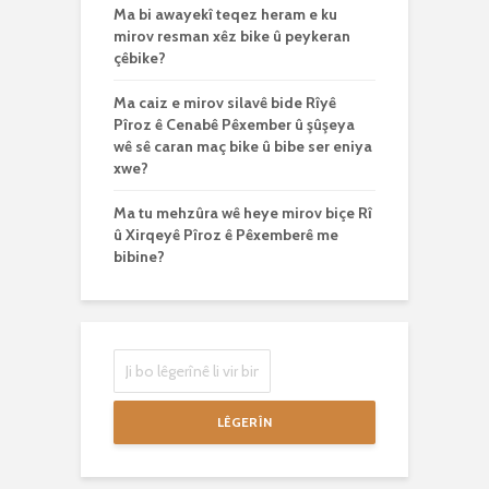
Ma bi awayekî teqez heram e ku
mirov resman xêz bike û peykeran
çêbike?
Ma caiz e mirov silavê bide Rîyê
Pîroz ê Cenabê Pêxember û şûşeya
wê sê caran maç bike û bibe ser eniya
xwe?
Ma tu mehzûra wê heye mirov biçe Rî
û Xirqeyê Pîroz ê Pêxemberê me
bibine?
LÊGERÎN