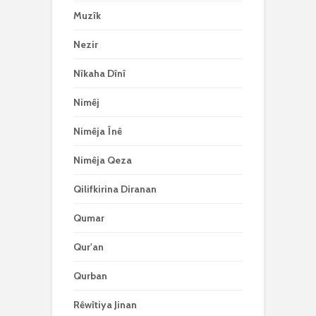
Muzîk
Nezir
Nîkaha Dînî
Nimêj
Nimêja Înê
Nimêja Qeza
Qilifkirina Diranan
Qumar
Qur'an
Qurban
Rêwîtiya Jinan