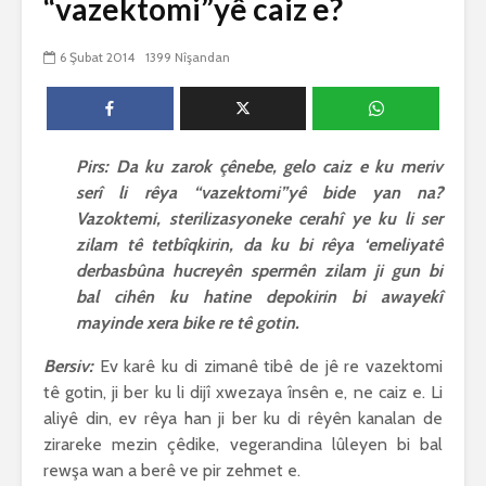
“vazektomi”yê caiz e?
biguherîn
2544 Nîşandan
 wê
4 Kasım 
6 Şubat 2014
1399 Nîşandan
e Rî
Him kişandina
2621 Nîşand
 ê
cigareyê him jî
xwarinên birûn ji bo
Ma bi awa
tendirustiya
teqez her
mirovan bi zirar in.
mirov res
Pirs: Da ku zarok çênebe, gelo caiz e ku meriv
Gelo hukmê li ser
bike û pe
serî li rêya “vazektomi”yê bide yan na?
her duyan wek hev
çêbike?
e?
3 Kasım 
Vazoktemi, sterilizasyoneke cerahî ye ku li ser
27 Ekim 2021
3030 Nîşan
zilam tê tetbîqkirin, da ku bi rêya ‘emeliyatê
iyê
3067 Nîşandan
derbasbûna hucreyên spermên zilam ji gun bi
bal cihên ku hatine depokirin bi awayekî
mayinde xera bike re tê gotin.
Bersiv:
Ev karê ku di zimanê tibê de jê re vazektomi
tê gotin, ji ber ku li dijî xwezaya însên e, ne caiz e. Li
aliyê din, ev rêya han ji ber ku di rêyên kanalan de
zirareke mezin çêdike, vegerandina lûleyen bi bal
rewşa wan a berê ve pir zehmet e.