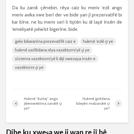
Da ku zarok çênebin, rêya caiz ku meriv ‘ezil ango
meriv avika xwe berî der ve bide yan jî prezervatifê bi
kar bîne, ne ku meriv serî li tiştên ku di laşê însên de
‘emeliyatê pêwîst bigerîne, bide.
gelo bikaranîna prezevatîfê caiz e
hukmê ‘ezlê çi ye
hukmê serîlêdana rêya vazektomi’yê çi ye
sîstema vazektomi’yê li dijî xwezaya însên e
vazektomi çi ye
Hukmê “kurtaj” ango
Hukmê girêdana
jiberxwekirina zarokê çi
lûleyên malzarokê çi
ye?
ye?
Dibe ku xweşa we ji wan re jî bê