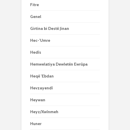
Fitre
Genel
Girtina bi Destê Jinan
Hec-'Umre
Hedîs
Hemwelatiya Dewletên Ewrûpa
Heqê 'Ebdan
Hevzayendî
Heywan
Heyz/Xwînmeh
Huner