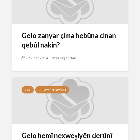
Gelo zanyar çima hebûna cinan
qebûl nakin?
6 Şubat 2014
2824 Nîşandan
CIN
FETWAYÊN NIVÎSKÎ
Gelo hemî nexweşiyên derûnî