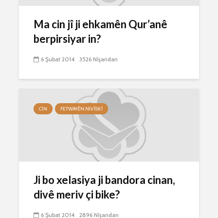
Ma cin jî ji ehkamên Qur’anê
berpirsiyar in?
6 Şubat 2014
3526 Nîşandan
CIN
FETWAYÊN NIVÎSKÎ
Ji bo xelasiya ji bandora cinan,
divê meriv çi bike?
6 Şubat 2014
2896 Nîşandan