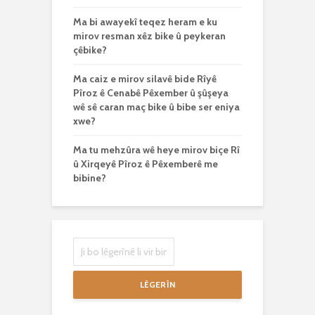
Ma bi awayekî teqez heram e ku
mirov resman xêz bike û peykeran
çêbike?
Ma caiz e mirov silavê bide Rîyê
Pîroz ê Cenabê Pêxember û şûşeya
wê sê caran maç bike û bibe ser eniya
xwe?
Ma tu mehzûra wê heye mirov biçe Rî
û Xirqeyê Pîroz ê Pêxemberê me
bibine?
LÊGERÎN