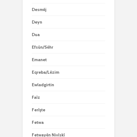
Desmêj
Deyn
Dua
Efsûn/Sêhr
Emanet
Eqreba/Lêzim
Ewladgirtin
Faîz
Ferîşte
Fetwa
Fetwayên Nivîskî