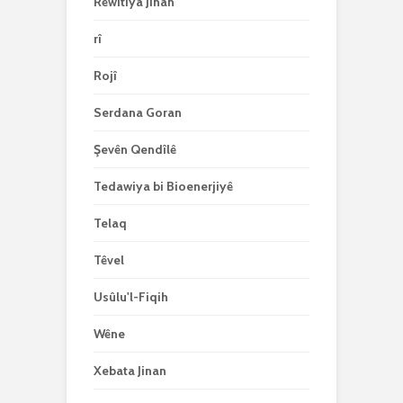
Rêwîtiya Jinan
rî
Rojî
Serdana Goran
Şevên Qendîlê
Tedawiya bi Bioenerjiyê
Telaq
Têvel
Usûlu'l-Fiqih
Wêne
Xebata Jinan