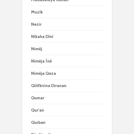
Muzîk
Nezir
Nîkaha Dînî
Nimêj
Nimêja Înê
Nimêja Qeza
Qilifkirina Diranan
Qumar
Qur'an
Qurban