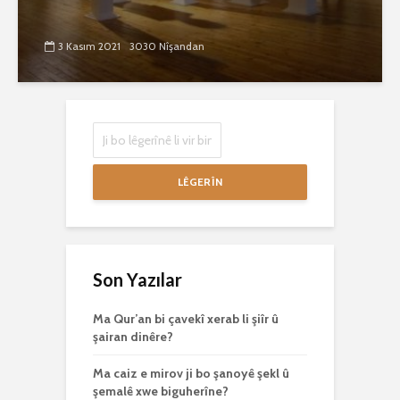
3 Kasım 2021
3030 Nîşandan
LÊGERÎN
Son Yazılar
Ma Qur’an bi çavekî xerab li şiîr û
şairan dinêre?
Ma caiz e mirov ji bo şanoyê şekl û
şemalê xwe biguherîne?