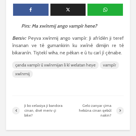
biguherîn
2544 Nîşandan
 wê
4 Kasım 
e Rî
Him kişandina
2620 Nîşan
 ê
cigareyê him jî
Pirs: Ma xwînmij ango vampîr hene?
xwarinên birûn ji bo
Ma bi awa
tendirustiya
teqez her
Bersiv:
Peyva xwînmij ango vampîr: Ji afrîdên ji teref
mirovan bi zirar in.
mirov res
însanan ve tê gumankirin ku xwînê dimijin re tê
Gelo hukmê li ser
bike û pe
bikaranîn. Tiştekî wiha, ne pêkan e û tu carî jî çênabe.
her duyan wek hev
çêbike?
e?
3 Kasım 
çanda vampîr û xwînmijan li kî welatan heye
vampîr
27 Ekim 2021
3030 Nîşan
iyê
3067 Nîşandan
xwînmij
Ji bo xelasiya ji bandora
Gelo zanyar çima
cinan, divê meriv çi
hebûna cinan qebûl
bike?
nakin?