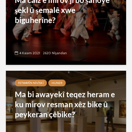
Ma caiz e mirov ji bo şanoyê
şekl û şemalê xwe
biguherîne?
4 Kasım 2021
2620 Nîşandan
FETWAYÊN NIVÎSKÎ
HUNER
Ma bi awayekî teqez heram e
ku mirov resman xêz bike û
peykeran çêbike?