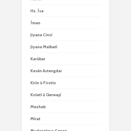
Hz. Îsa
Îman
Jiyana Cinsî
Jiyana Malbatî
Karûbar
Kesên Astengdar
Kirîn û Firotin
Koletî û Qerwaşî
Mezheb
Mîrat
Mudaxeleya Genan