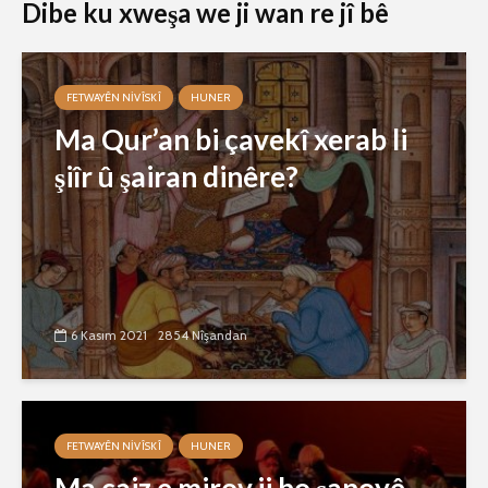
Dibe ku xweşa we ji wan re jî bê
FETWAYÊN NIVÎSKÎ
HUNER
Ma Qur’an bi çavekî xerab li
şiîr û şairan dinêre?
6 Kasım 2021
2854 Nîşandan
FETWAYÊN NIVÎSKÎ
HUNER