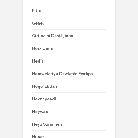
Fitre
Genel
Girtina bi Destê Jinan
Hec-'Umre
Hedîs
Hemwelatiya Dewletên Ewrûpa
Heqê 'Ebdan
Hevzayendî
Heywan
Heyz/Xwînmeh
Huner