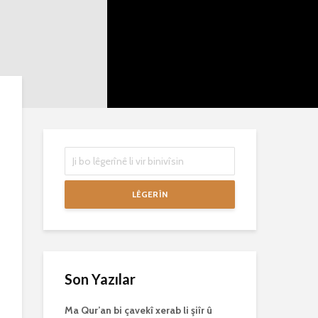
mirovan bi zirar in.
mirov resman
Gelo hukmê li ser
bike û peyke
her duyan wek hev
çêbike?
e?
3 Kasım 2021
27 Ekim 2021
3030 Nîşandan
3067 Nîşandan
LÊGERÎN
Son Yazılar
Ma Qur’an bi çavekî xerab li şiîr û