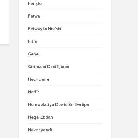
Ferîşte
Fetwa
Fetwayên Nivîskî
Fitre
Genel
Girtina bi Destê Jinan
Hec-'Umre
Hedîs
Hemwelatiya Dewletên Ewrûpa
Heqê 'Ebdan
Hevzayendî