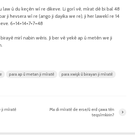
du law û du keçên wî re dikeve. Li gorî vê, mîrat dê bi bal 48
r ji hevsera wî re (ango ji dayika we re), ji her lawekî re 14
dikeve. 6+14+14+7+7=48
irayê mirî nabin wêris. Ji ber vê yekê ap û metên we ji
n.
e
para ap û metan ji mîratê
para xwişk û birayan ji mîratê
 ji mîratê
Ma di mîratê de erse/û erd çawa tên
teqsîmkirin?