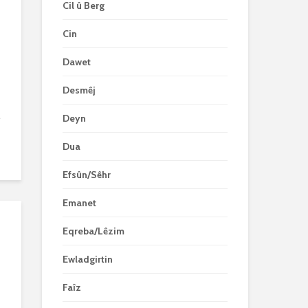
Cil û Berg
Cin
Dawet
Desmêj
.
Deyn
Dua
Efsûn/Sêhr
Emanet
Eqreba/Lêzim
Ewladgirtin
Faîz