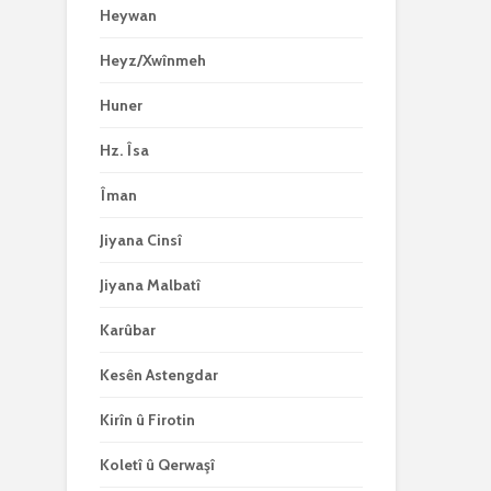
Heywan
Heyz/Xwînmeh
Huner
Hz. Îsa
Îman
Jiyana Cinsî
Jiyana Malbatî
Karûbar
Kesên Astengdar
Kirîn û Firotin
Koletî û Qerwaşî