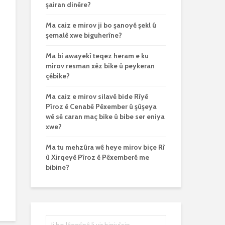
şairan dinêre?
Ma caiz e mirov ji bo şanoyê şekl û
şemalê xwe biguherîne?
Ma bi awayekî teqez heram e ku
mirov resman xêz bike û peykeran
çêbike?
Ma caiz e mirov silavê bide Rîyê
Pîroz ê Cenabê Pêxember û şûşeya
wê sê caran maç bike û bibe ser eniya
xwe?
Ma tu mehzûra wê heye mirov biçe Rî
û Xirqeyê Pîroz ê Pêxemberê me
bibine?