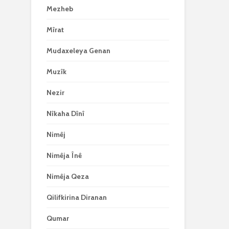
Mezheb
Mîrat
Mudaxeleya Genan
Muzîk
Nezir
Nîkaha Dînî
Nimêj
Nimêja Înê
Nimêja Qeza
Qilifkirina Diranan
Qumar