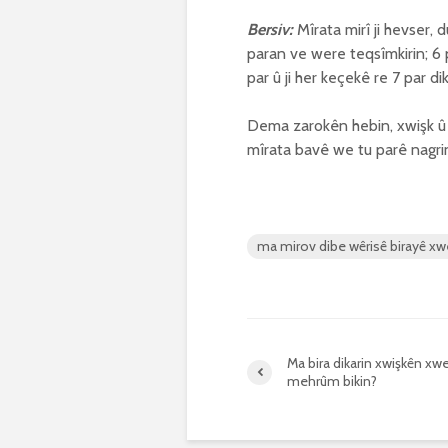
Bersiv:
Mîrata mirî ji hevser, 
paran ve were teqsîmkirin; 6 pa
par û ji her keçekê re 7 par 
Dema zarokên hebin, xwişk û b
mîrata bavê we tu parê nagri
ma mirov dibe wêrisê birayê xw
Ma bira dikarin xwişkên xwe
mehrûm bikin?