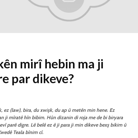
1 Kasım 2021
2331 Nîşandan
Ma kesekî bêrî
dikare li pêşiya
cemaetê melatiyê
bike?
30 Ekim 2021
2428 Nîşandan
ên mirî hebin ma ji
re par dikeve?
k, ez (law), bira, du xwişk, du ap û metên min hene. Ez
 ji mîratê hîn bibim. Hûn dizanin di roja me de bi biryara
î parê digre. Lê belê ez ê ji para ji min dikeve bexş bikim û
wedê Teala bînim cî.