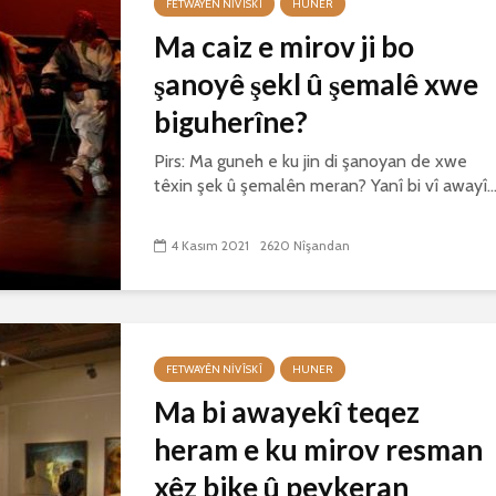
FETWAYÊN NIVÎSKÎ
HUNER
Ma caiz e mirov ji bo
şanoyê şekl û şemalê xwe
biguherîne?
Pirs: Ma guneh e ku jin di şanoyan de xwe
têxin şek û şemalên meran? Yanî bi vî awayî..
4 Kasım 2021
2620 Nîşandan
FETWAYÊN NIVÎSKÎ
HUNER
Ma bi awayekî teqez
heram e ku mirov resman
xêz bike û peykeran