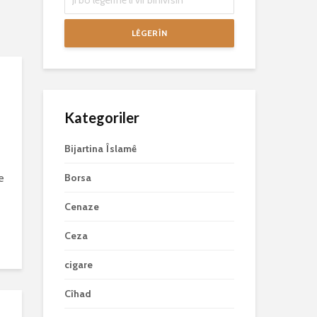
LÊGERÎN
Kategoriler
Bijartina Îslamê
e
Borsa
e
Cenaze
Ceza
cigare
Cîhad