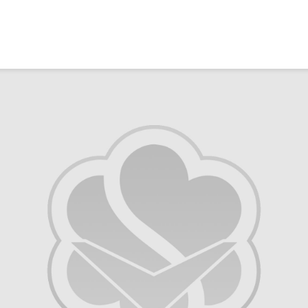
Ma caiz e mirov
silavê bide Rîyê
Pîroz ê Cenabê
Pêxember û şûşey
wê sê caran maç
bike û bibe ser
eniya xwe?
2 Kasım 2021
2770 Nîşandan
Ma tu mehzûra wê
heye mirov biçe R
û Xirqeyê Pîroz ê
Pêxemberê me
bibine?