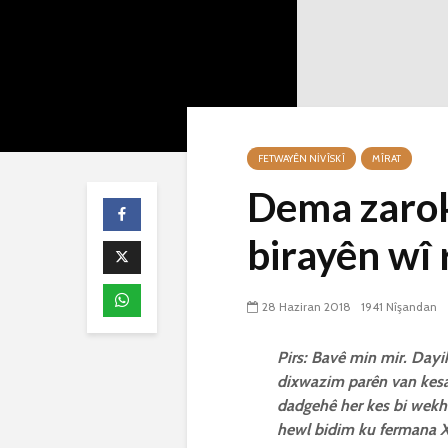
FETWAYÊN NIVÎSKÎ
MÎRAT
Dema zarok
birayên wî 
28 Haziran 2018
1941 Nîşandan
Pirs: Bavê min mir. Dayi
dixwazim parên van kesan
dadgehê her kes bi wekhev
hewl bidim ku fermana X