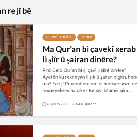
 re jî bê
FETWAYÊN NIVÎSKÎ
HUNER
Ma Qur’an bi çavekî xerab
li şiîr û şairan dinêre?
Pirs: Gelo Qur’an bi çi çavî li şiîrê dinêre?
Ayetên ku rexneyan li şiîr û şairan digirin, hen
ma? Yan jî Pêxemberê me di hedîsên xwe d
rexneyeke wiha dike? Bersiv: Îslamê, şiîra...
6 Kasım 2021
2854 Nîşandan