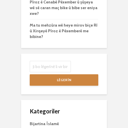
Pîroz ê Cenabê Pêxember û şûşeya
wê sê caran maç bike û bibe ser eniya
xwe?
Ma tu mehzûra wê heye mirov biçe Rî
û Xirqeyê Pîroz ê Pêxemberê me
bibine?
LÊGERÎN
Kategoriler
Bijartina Îslamê