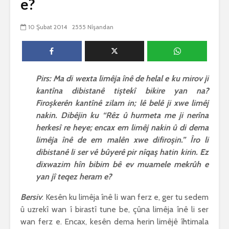
e?
biguherîn
2553 Nîşandan
 wê
4 Kasım 
10 Şubat 2014
2555 Nîşandan
e Rî
Him kişandina
2632 Nîşan
 ê
cigareyê him jî
xwarinên birûn ji bo
Ma bi awa
tendirustiya
teqez her
mirovan bi zirar in.
mirov res
Pirs: Ma di wexta limêja înê de helal e ku mirov ji
Gelo hukmê li ser
bike û pe
kantîna dibistanê tiştekî bikire yan na?
her duyan wek hev
çêbike?
e?
3 Kasım 
Firoşkerên kantînê zilam in; lê belê ji xwe limêj
27 Ekim 2021
3037 Nîşan
nakin. Dibêjin ku “Rêz û hurmeta me ji nerîna
iyê
3076 Nîşandan
herkesî re heye; encax em limêj nakin û di dema
limêja înê de em malên xwe difiroşin.” Îro li
dibistanê li ser vê bûyerê pir nîqaş hatin kirin. Ez
dixwazim hîn bibim bê ev muamele mekrûh e
yan jî teqez heram e?
Bersiv
: Kesên ku limêja înê li wan ferz e, ger tu sedem
û uzrekî wan î birastî tune be, çûna limêja înê li ser
wan ferz e. Encax, kesên dema herin limêjê îhtimala