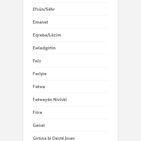
Efsûn/Sêhr
Emanet
Eqreba/Lêzim
Ewladgirtin
Faîz
Ferîşte
Fetwa
Fetwayên Nivîskî
Fitre
Genel
Girtina bi Destê Jinan