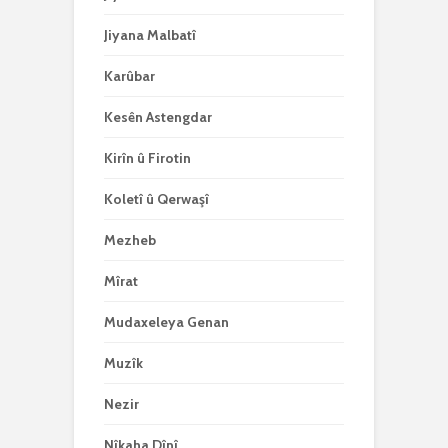
Jiyana Malbatî
Karûbar
Kesên Astengdar
Kirîn û Firotin
Koletî û Qerwaşî
Mezheb
Mîrat
Mudaxeleya Genan
Muzîk
Nezir
Nîkaha Dînî