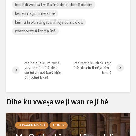
kesê di wexta limêja înê de di dersê de bin
kesên naçin limêja înê
kirîn û firotin di gava limêja cumu’ê de
mamoste û limêja înê
Ma helal e ku mirov di
Ma rast e ku pîrek, roja
gava limêja înê de li
înê nikarin limêja nîvro
ser înternetê karê kirîn
bikin?
û firotinê bike?
Dibe ku xweşa we ji wan re jî bê
FETWAYÊN NIVÎSKÎ
HUNER