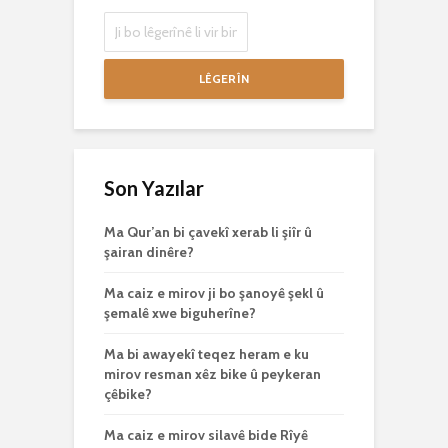
LÊGERÎN
Son Yazılar
Ma Qur’an bi çavekî xerab li şiîr û
şairan dinêre?
Ma caiz e mirov ji bo şanoyê şekl û
şemalê xwe biguherîne?
Ma bi awayekî teqez heram e ku
mirov resman xêz bike û peykeran
çêbike?
Ma caiz e mirov silavê bide Rîyê