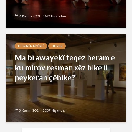
4 Kasım 2021
2632 Nîşandan
FETWAYÊN NIVÎSKÎ
HUNER
Ma bi awayekî teqez heram e
ku mirov resman xêz bike û
peykeran çêbike?
3 Kasım 2021
3037 Nîşandan