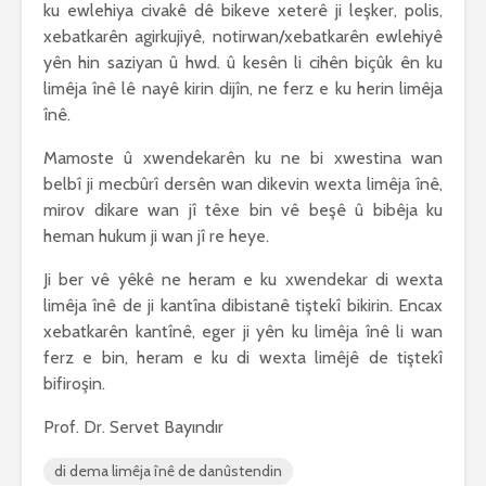
ku ewlehiya civakê dê bikeve xeterê ji leşker, polis,
xebatkarên agirkujiyê, notirwan/xebatkarên ewlehiyê
yên hin saziyan û hwd. û kesên li cihên biçûk ên ku
limêja înê lê nayê kirin dijîn, ne ferz e ku herin limêja
înê.
Mamoste û xwendekarên ku ne bi xwestina wan
belbî ji mecbûrî dersên wan dikevin wexta limêja înê,
mirov dikare wan jî têxe bin vê beşê û bibêja ku
heman hukum ji wan jî re heye.
Ji ber vê yêkê ne heram e ku xwendekar di wexta
limêja înê de ji kantîna dibistanê tiştekî bikirin. Encax
xebatkarên kantînê, eger ji yên ku limêja înê li wan
ferz e bin, heram e ku di wexta limêjê de tiştekî
bifiroşin.
Prof. Dr. Servet Bayındır
di dema limêja înê de danûstendin