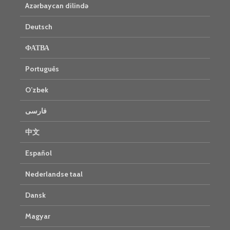
Azərbaycan dilində
Deutsch
ФАТВА
Português
O’zbek
فارسی
中文
Español
Nederlandse taal
Dansk
Magyar