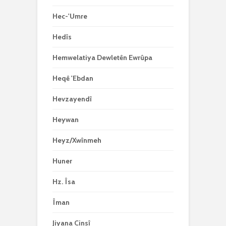
Hec-'Umre
Hedîs
Hemwelatiya Dewletên Ewrûpa
Heqê 'Ebdan
Hevzayendî
Heywan
Heyz/Xwînmeh
Huner
Hz. Îsa
Îman
Jiyana Cinsî