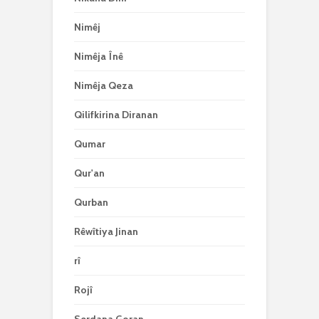
Nimêj
Nimêja Înê
Nimêja Qeza
Qilifkirina Diranan
Qumar
Qur'an
Qurban
Rêwîtiya Jinan
rî
Rojî