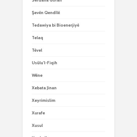
Serdana Goran
Şevên Qendîlê
Tedawiya bi Bioenerjiyê
Telaq
Têvel
Usûlu'l-Fiqih
Wêne
Xebata Jinan
Xeyrimislim
Xurafe
Xusul