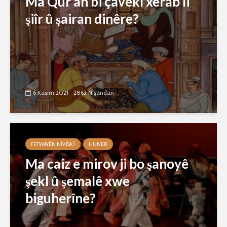
Ma Qur’an bi çavekî xerab li
şiîr û şairan dinêre?
6 Kasım 2021
2863 Nîşandan
FETWAYÊN NIVÎSKÎ
HUNER
Ma caiz e mirov ji bo şanoyê
şekl û şemalê xwe
biguherîne?