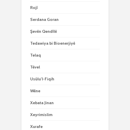
Rojî
Serdana Goran
Şevên Qendîlê
Tedawiya bi Bioenerjiyê
Telaq
Têvel
Usûlu'l-Fiqih
Wêne
Xebata Jinan
Xeyrimislim
Xurafe