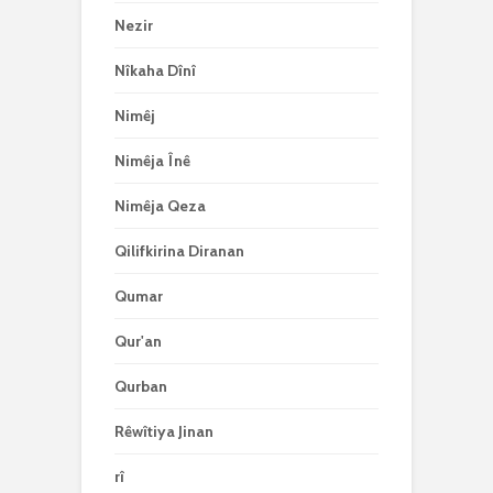
Nezir
Nîkaha Dînî
Nimêj
Nimêja Înê
Nimêja Qeza
Qilifkirina Diranan
Qumar
Qur'an
Qurban
Rêwîtiya Jinan
rî