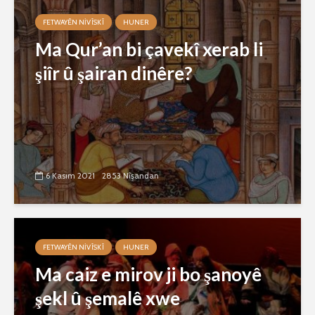
FETWAYÊN NIVÎSKÎ
HUNER
Ma Qur’an bi çavekî xerab li
şiîr û şairan dinêre?
6 Kasım 2021
2853 Nîşandan
FETWAYÊN NIVÎSKÎ
HUNER
Ma caiz e mirov ji bo şanoyê
şekl û şemalê xwe