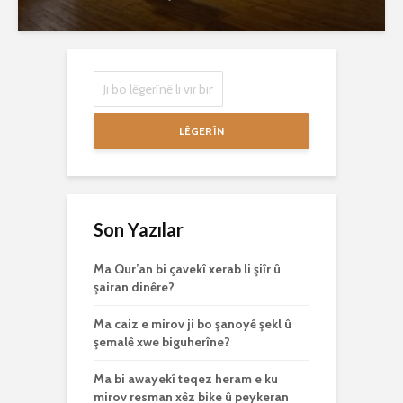
LÊGERÎN
Son Yazılar
Ma Qur’an bi çavekî xerab li şiîr û
şairan dinêre?
Ma caiz e mirov ji bo şanoyê şekl û
şemalê xwe biguherîne?
Ma bi awayekî teqez heram e ku
mirov resman xêz bike û peykeran