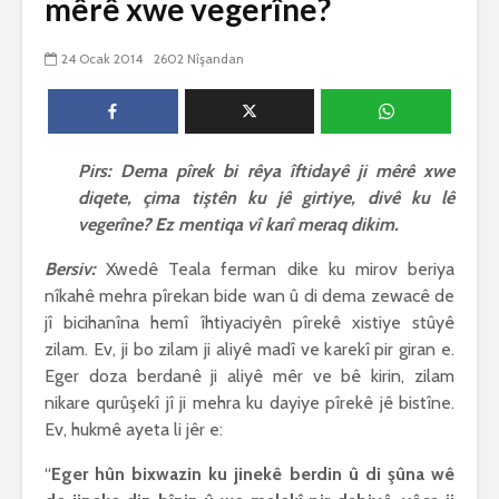
mêrê xwe vegerîne?
biguherîn
2543 Nîşandan
 wê
4 Kasım 
24 Ocak 2014
2602 Nîşandan
e Rî
Him kişandina
2618 Nîşan
 ê
cigareyê him jî
xwarinên birûn ji bo
Ma bi awa
tendirustiya
teqez her
mirovan bi zirar in.
mirov res
Pirs: Dema pîrek bi rêya îftidayê ji mêrê xwe
Gelo hukmê li ser
bike û pe
diqete, çima tiştên ku jê girtiye, divê ku lê
her duyan wek hev
çêbike?
e?
3 Kasım 
vegerîne? Ez mentiqa vî karî meraq dikim.
27 Ekim 2021
3027 Nîşan
iyê
Bersiv:
Xwedê Teala ferman dike ku mirov beriya
3067 Nîşandan
nîkahê mehra pîrekan bide wan û di dema zewacê de
jî bicihanîna hemî îhtiyaciyên pîrekê xistiye stûyê
zilam. Ev, ji bo zilam ji aliyê madî ve karekî pir giran e.
Eger doza berdanê ji aliyê mêr ve bê kirin, zilam
nikare qurûşekî jî ji mehra ku dayiye pîrekê jê bistîne.
Ev, hukmê ayeta li jêr e:
“
Eger hûn bixwazin ku jinekê berdin û di şûna wê