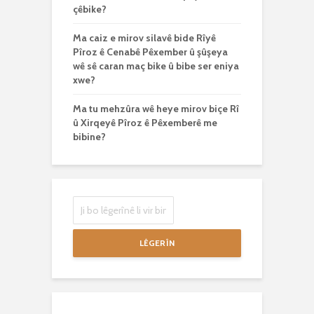
çêbike?
Ma caiz e mirov silavê bide Rîyê
Pîroz ê Cenabê Pêxember û şûşeya
wê sê caran maç bike û bibe ser eniya
xwe?
Ma tu mehzûra wê heye mirov biçe Rî
û Xirqeyê Pîroz ê Pêxemberê me
bibine?
LÊGERÎN