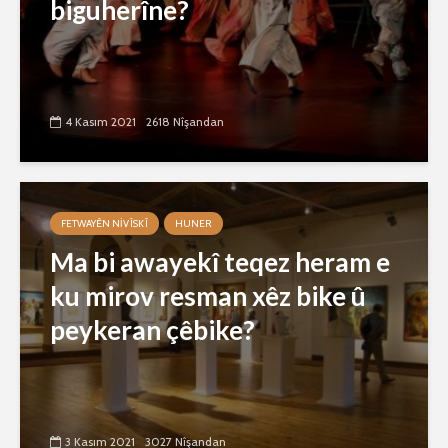
biguherîne?
4 Kasım 2021
2618 Nîşandan
FETWAYÊN NIVÎSKÎ
HUNER
Ma bi awayekî teqez heram e
ku mirov resman xêz bike û
peykeran çêbike?
3 Kasım 2021
3027 Nîşandan