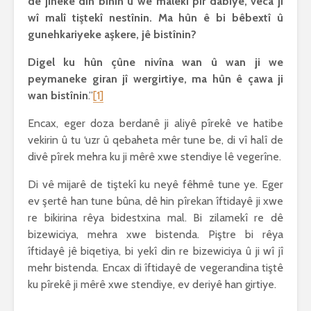
de jineke din bînin û we malekî pir dabiyê, vêca ji
wî malî tiştekî nestînin. Ma hûn ê bi bêbextî û
gunehkariyeke aşkere, jê bistînin?
Digel ku hûn çûne nivîna wan û wan ji we
peymaneke giran jî wergirtiye, ma hûn ê çawa ji
wan bistînin
.”
[1]
Encax, eger doza berdanê ji aliyê pîrekê ve hatibe
vekirin û tu ‘uzr û qebaheta mêr tune be, di vî halî de
divê pîrek mehra ku ji mêrê xwe stendiye lê vegerîne.
Di vê mijarê de tiştekî ku neyê fêhmê tune ye. Eger
ev şertê han tune bûna, dê hin pîrekan îftidayê ji xwe
re bikirina rêya bidestxina mal. Bi zilamekî re dê
bizewiciya, mehra xwe bistenda. Piştre bi rêya
îftidayê jê biqetiya, bi yekî din re bizewiciya û ji wî jî
mehr bistenda. Encax di îftidayê de vegerandina tiştê
ku pîrekê ji mêrê xwe stendiye, ev deriyê han girtiye.