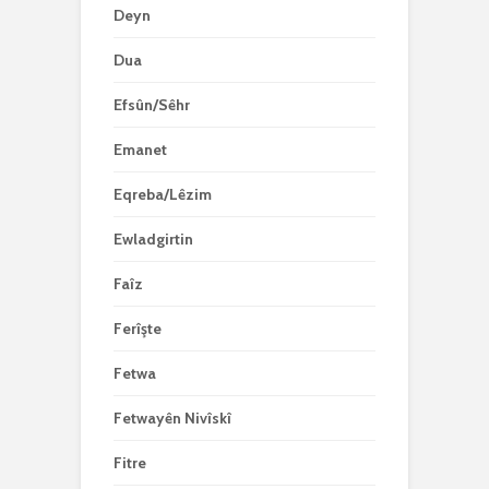
Deyn
Dua
Efsûn/Sêhr
Emanet
Eqreba/Lêzim
Ewladgirtin
Faîz
Ferîşte
Fetwa
Fetwayên Nivîskî
Fitre