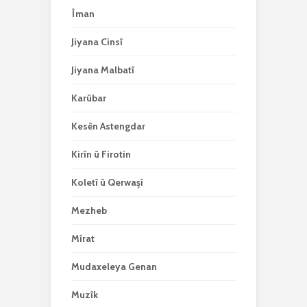
Îman
Jiyana Cinsî
Jiyana Malbatî
Karûbar
Kesên Astengdar
Kirîn û Firotin
Koletî û Qerwaşî
Mezheb
Mîrat
Mudaxeleya Genan
Muzîk