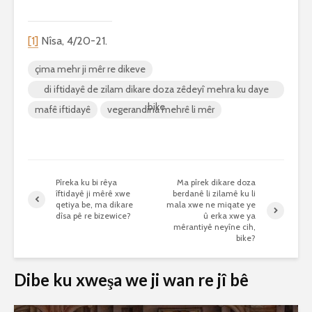
[1]
Nîsa, 4/20-21.
çima mehr ji mêr re dikeve
di iftidayê de zilam dikare doza zêdeyî mehra ku daye
bike
mafê iftidayê
vegerandina mehrê li mêr
Pîreka ku bi rêya
Ma pîrek dikare doza
îftidayê ji mêrê xwe
berdanê li zilamê ku li
qetiya be, ma dikare
mala xwe ne miqate ye
dîsa pê re bizewice?
û erka xwe ya
mêrantiyê neyîne cih,
bike?
Dibe ku xweşa we ji wan re jî bê