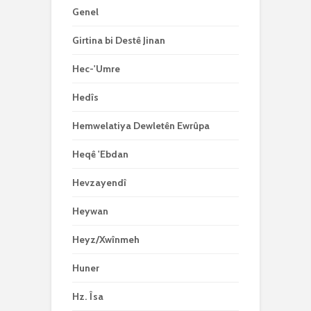
Genel
Girtina bi Destê Jinan
Hec-'Umre
Hedîs
Hemwelatiya Dewletên Ewrûpa
Heqê 'Ebdan
Hevzayendî
Heywan
Heyz/Xwînmeh
Huner
Hz. Îsa