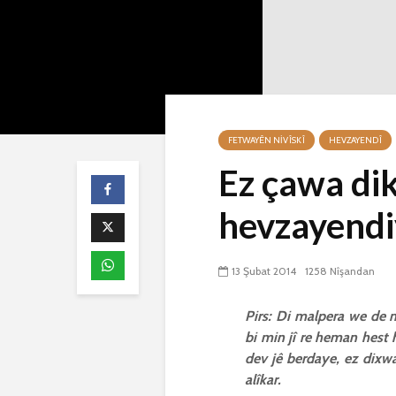
FETWAYÊN NIVÎSKÎ
HEVZAYENDÎ
Ez çawa dik
hevzayendi
13 Şubat 2014
1258 Nîşandan
Pirs: Di malpera we de m
bi min jî re heman hest 
dev jê berdaye, ez dixwa
alîkar.