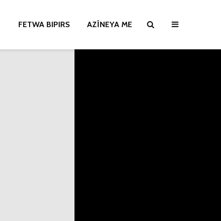
FETWA BIPIRS
AZÎNEYA ME
Ma caiz e jin bibin
Ma Qur’an bi
hakim û parêzer?
xerab li şiîr û
dinêre?
29 Ekim 2021
a
6 Kasım 2021
2627 Nîşandan
2854 Nîşandan
Hukmê li ser
kişandina cigareyê
Ma caiz e mir
çi ye?
bo şanoyê şe
şemalê xwe
28 Ekim 2021
biguherîne?
2544 Nîşandan
4 Kasım 202
î
Him kişandina
2620 Nîşandan
cigareyê him jî
xwarinên birûn ji bo
Ma bi awayek
tendirustiya
teqez heram 