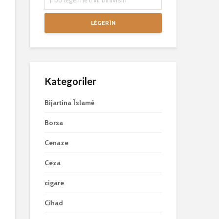
LÊGERÎN
Kategoriler
Bijartina Îslamê
Borsa
Cenaze
Ceza
cigare
Cîhad