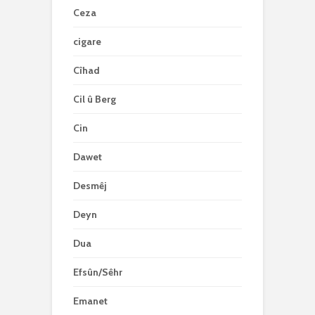
Ceza
cigare
Cîhad
Cil û Berg
Cin
Dawet
Desmêj
Deyn
Dua
Efsûn/Sêhr
Emanet