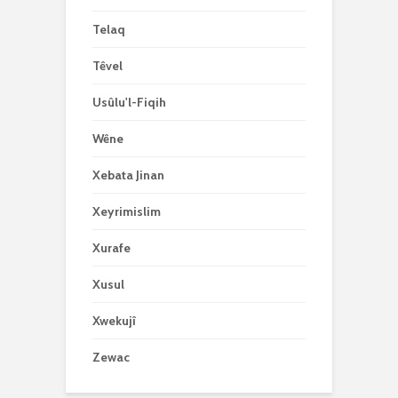
Telaq
Têvel
Usûlu'l-Fiqih
Wêne
Xebata Jinan
Xeyrimislim
Xurafe
Xusul
Xwekujî
Zewac