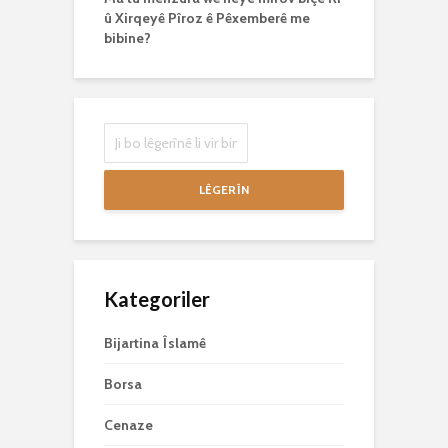
û Xirqeyê Pîroz ê Pêxemberê me
bibine?
LÊGERÎN
Kategoriler
Bijartina Îslamê
Borsa
Cenaze