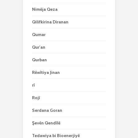
Nimêja Qeza
Qilifkirina Diranan
Qumar
Qur'an
Qurban
Rêwîtiya Jinan
rî
Rojî
Serdana Goran
Şevên Qendîlê
Tedawiya bi Bioenerjiyê