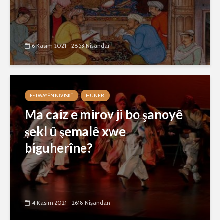
6 Kasım 2021
2853 Nîşandan
FETWAYÊN NIVÎSKÎ
HUNER
Ma caiz e mirov ji bo şanoyê
şekl û şemalê xwe
biguherîne?
4 Kasım 2021
2618 Nîşandan