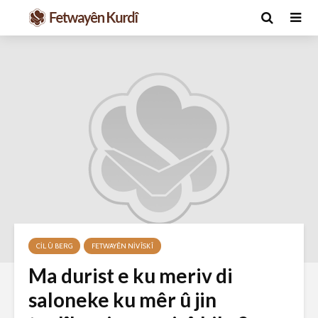
v
Ma caiz e jin bibin
Ma Qur’an
ê
hakim û parêzer?
xerab li şi
dinêre?
29 Ekim 2021
şeya
6 Kasım 
2626 Nîşandan
CIL Û BERG
FETWAYÊN NIVÎSKÎ
ç
2853 Nîşan
Ma durist e ku meriv di
Hukmê li ser
kişandina cigareyê
Ma caiz e 
saloneke ku mêr û jin
çi ye?
bo şanoyê
şemalê x
28 Ekim 2021