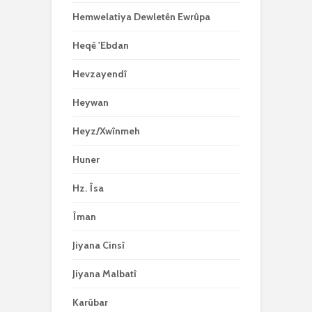
Hemwelatiya Dewletên Ewrûpa
Heqê 'Ebdan
Hevzayendî
Heywan
Heyz/Xwînmeh
Huner
Hz. Îsa
Îman
Jiyana Cinsî
Jiyana Malbatî
Karûbar