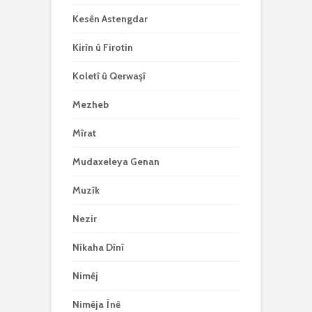
Kesên Astengdar
Kirîn û Firotin
Koletî û Qerwaşî
Mezheb
Mîrat
Mudaxeleya Genan
Muzîk
Nezir
Nîkaha Dînî
Nimêj
Nimêja Înê