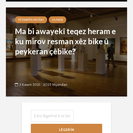
FETWAYÊN NIVÎSKÎ
HUNER
Ma bi awayekî teqez heram e
ku mirov resman xêz bike û
peykeran çêbike?
3 Kasım 2021
3025 Nîşandan
LÊGERÎN