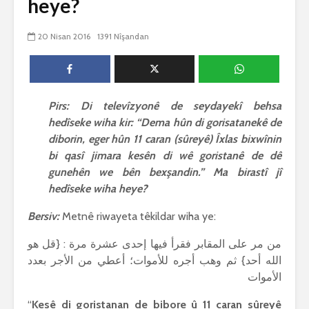
heye?
biguherîn
2544 Nîşandan
 wê
4 Kasım 
20 Nisan 2016
1391 Nîşandan
e Rî
Him kişandina
2620 Nîşan
 ê
cigareyê him jî
xwarinên birûn ji bo
Ma bi awa
tendirustiya
teqez her
mirovan bi zirar in.
mirov res
Pirs: Di televîzyonê de seydayekî behsa
Gelo hukmê li ser
bike û pe
hedîseke wiha kir: “Dema hûn di gorisatanekê de
her duyan wek hev
çêbike?
e?
3 Kasım 
diborin, eger hûn 11 caran (sûreyê) Îxlas bixwînin
27 Ekim 2021
3030 Nîşan
bi qasî jimara kesên di wê goristanê de dê
iyê
3067 Nîşandan
gunehên we bên bexşandin.” Ma birastî jî
hedîseke wiha heye?
Bersiv:
Metnê riwayeta têkildar wiha ye:
من مر على المقابر فقرأ فيها إحدى عشرة مرة : {قل هو
الله أحد} ثم وهب أجره للأموات؛ أعطي من الأجر بعدد
الأموات
“
Kesê di goristanan de bibore û 11 caran sûreyê