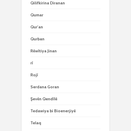
Qilifkirina Diranan
Qumar
Qur'an
Qurban
Rêwîtiya Jinan
rî
Rojî
Serdana Goran
Şevên Qendîlê
Tedawiya bi Bioenerjiyê
Telaq