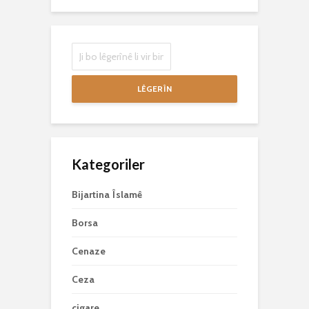
LÊGERÎN
Kategoriler
Bijartina Îslamê
Borsa
Cenaze
Ceza
cigare