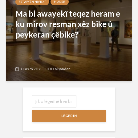
FETWAYÊN NIVÎSKÎ
HUNER
Ma bi awayekî teqez heram e
ku mirov resman xêz bike û
peykeran çêbike?
3 Kasım 2021
3030 Nîşandan
LÊGERÎN