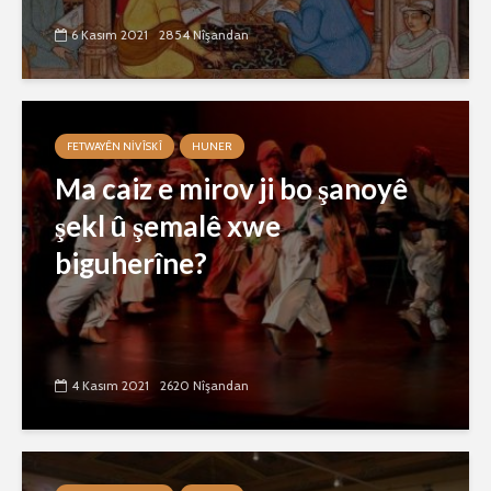
6 Kasım 2021
2854 Nîşandan
FETWAYÊN NIVÎSKÎ
HUNER
Ma caiz e mirov ji bo şanoyê
şekl û şemalê xwe
biguherîne?
4 Kasım 2021
2620 Nîşandan