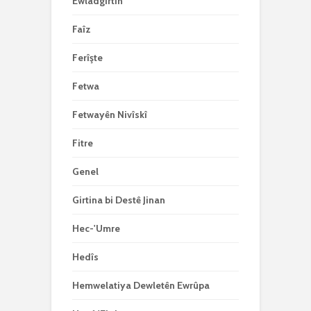
Ewladgirtin
Faîz
Ferîşte
Fetwa
Fetwayên Nivîskî
Fitre
Genel
Girtina bi Destê Jinan
Hec-'Umre
Hedîs
Hemwelatiya Dewletên Ewrûpa