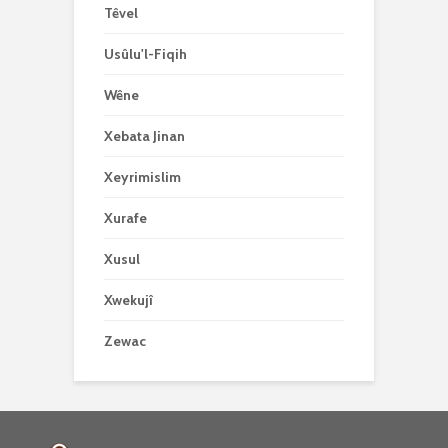
Têvel
Usûlu'l-Fiqih
Wêne
Xebata Jinan
Xeyrimislim
Xurafe
Xusul
Xwekujî
Zewac