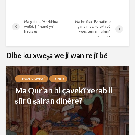
Ma gotina “Hezkirina
Ma hedîsa “Ez hatime
welêt, ji îmanê ye”
şandin da ku exlaqê
hedîs e?
xweş temam bikim”
sehîh e?
Dibe ku xweşa we ji wan re jî bê
FETWAYÊN NIVÎSKÎ
HUNER
Ma Qur’an bi çavekî xerab li
şiîr û şairan dinêre?