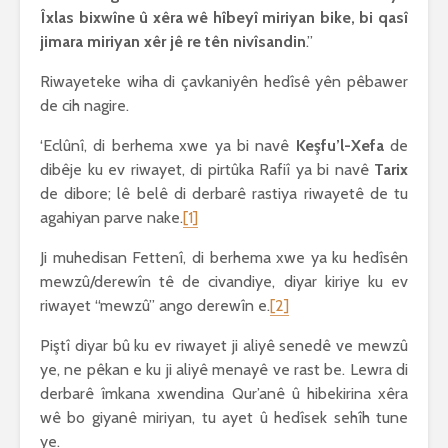
Îxlas bixwîne û xêra wê hîbeyî miriyan bike, bi qasî
jimara miriyan xêr jê re tên nivîsandin
.”
Riwayeteke wiha di çavkaniyên hedîsê yên pêbawer
de cih nagire.
‘Eclûnî, di berhema xwe ya bi navê
Keşfu’l-Xefa
de
dibêje ku ev riwayet, di pirtûka Rafiî ya bi navê
Tarix
de dibore; lê belê di derbarê rastiya riwayetê de tu
agahiyan parve nake.
[1]
Ji muhedisan Fettenî, di berhema xwe ya ku hedîsên
mewzû/derewîn tê de civandiye, diyar kiriye ku ev
riwayet “mewzû” ango derewîn e.
[2]
Piştî diyar bû ku ev riwayet ji aliyê senedê ve mewzû
ye, ne pêkan e ku ji aliyê menayê ve rast be. Lewra di
derbarê îmkana xwendina Qur’anê û hibekirina xêra
wê bo giyanê miriyan, tu ayet û hedîsek sehîh tune
ye.