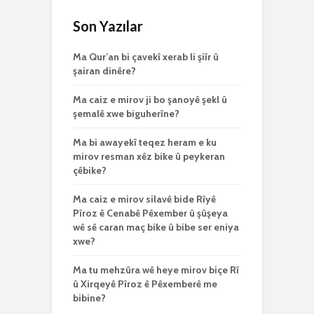
Son Yazılar
Ma Qur’an bi çavekî xerab li şiîr û
şairan dinêre?
Ma caiz e mirov ji bo şanoyê şekl û
şemalê xwe biguherîne?
Ma bi awayekî teqez heram e ku
mirov resman xêz bike û peykeran
çêbike?
Ma caiz e mirov silavê bide Rîyê
Pîroz ê Cenabê Pêxember û şûşeya
wê sê caran maç bike û bibe ser eniya
xwe?
Ma tu mehzûra wê heye mirov biçe Rî
û Xirqeyê Pîroz ê Pêxemberê me
bibine?