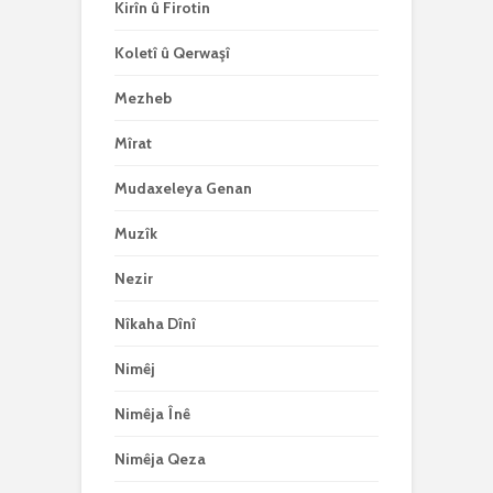
Kirîn û Firotin
Koletî û Qerwaşî
Mezheb
Mîrat
Mudaxeleya Genan
Muzîk
Nezir
Nîkaha Dînî
Nimêj
Nimêja Înê
Nimêja Qeza