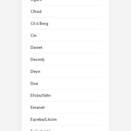
Cîhad
Cil û Berg
Cin
Dawet
Desmêj
Deyn
Dua
Efsûn/Sêhr
Emanet
Eqreba/Lêzim