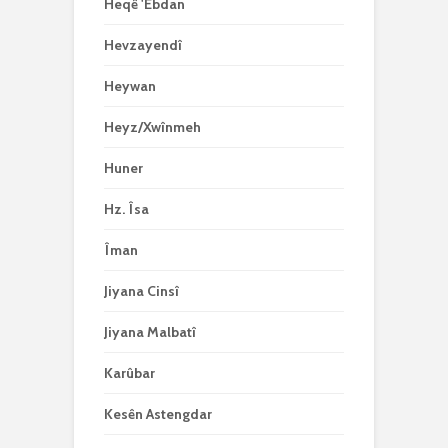
Heqê 'Ebdan
Hevzayendî
Heywan
Heyz/Xwînmeh
Huner
Hz. Îsa
Îman
Jiyana Cinsî
Jiyana Malbatî
Karûbar
Kesên Astengdar