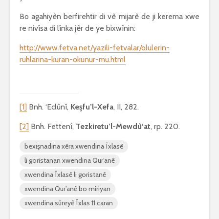
Bo agahiyên berfirehtir di vê mijarê de ji kerema xwe
re nivîsa di lînka jêr de ye bixwînin:
http://www.fetva.net/yazili-fetvalar/olulerin-
ruhlarina-kuran-okunur-mu.html
[1]
Bnh. ‘Eclûnî,
Keşfu’l-Xefa
, II, 282.
[2]
Bnh. Fettenî,
Tezkiretu’l-Mewdû‘at
, rp. 220.
bexişnadina xêra xwendina Îxlasê
li goristanan xwendina Qur’anê
xwendina Îxlasê li goristanê
xwendina Qur’anê bo miriyan
xwendina sûreyê Îxlas 11 caran