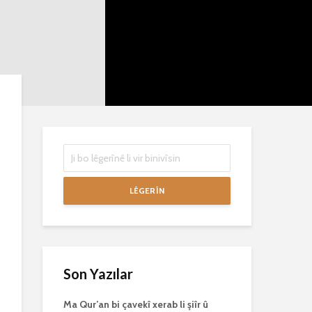
mirovan bi zirar in.
mirov resman
Gelo hukmê li ser
bike û peyke
her duyan wek hev
çêbike?
e?
3 Kasım 2021
27 Ekim 2021
3026 Nîşandan
3066 Nîşandan
LÊGERÎN
Son Yazılar
Ma Qur’an bi çavekî xerab li şiîr û