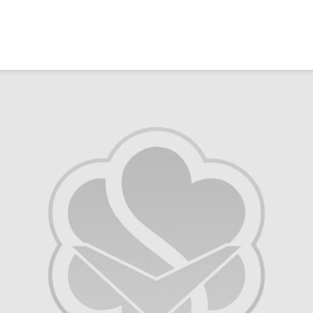
Ma caiz e mirov
silavê bide Rîyê
Pîroz ê Cenabê
Pêxember û şûşey
wê sê caran maç
bike û bibe ser
eniya xwe?
2 Kasım 2021
2767 Nîşandan
Ma tu mehzûra wê
heye mirov biçe R
û Xirqeyê Pîroz ê
Pêxemberê me
bibine?