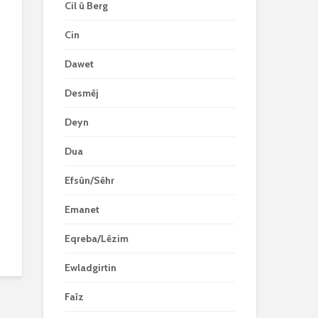
Cil û Berg
Cin
Dawet
Desmêj
Deyn
Dua
Efsûn/Sêhr
Emanet
Eqreba/Lêzim
Ewladgirtin
Faîz