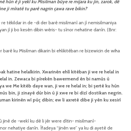
ê hûn ê ji yekî ku Misilman bûye re mijara ku jin, zarok, dê
e ji mîratê tu parê nagrin çawa rave bikin?
 re têkildar in de -di der barê misilmanî an jî nemisilmaniya
yan jî ji bo kesên dibin wêris- tu sînor nehatine danîn. (Bnr:
 barê ku Misilman dikarin bi ehlikitêban re bizewicin de wiha
ak hatine helalkirin. Xwarinên ehlî kitêban ji we re helal in
 helal in. Zewaca bi pîrekên bawermend ên bi namûs û
a we Me kitêb daye wan, ji we re helal in; bi şertê ku hûn
s bin, ji zinayê dûr bin û ji xwe re bi dizî dostikan negrin.
man kirinên wî pûç dibin; ew li axretê dibe ji yên ku xesirî
û jinê de -wekî ku dê li jêr were dîtin- misilmanî-
înor nehatiye danîn. Îfadeya “jinên we” ya ku di ayetê de