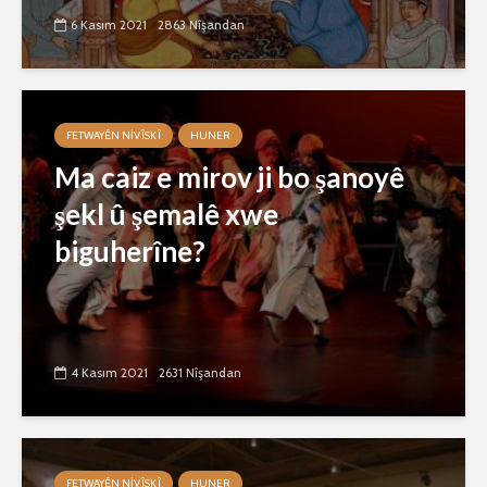
6 Kasım 2021
2863 Nîşandan
FETWAYÊN NIVÎSKÎ
HUNER
Ma caiz e mirov ji bo şanoyê
şekl û şemalê xwe
biguherîne?
4 Kasım 2021
2631 Nîşandan
FETWAYÊN NIVÎSKÎ
HUNER