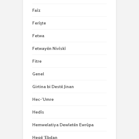
Faîz
Ferîşte
Fetwa
Fetwayên Nivîskî
Fitre
Genel
Girtina bi Destê Jinan
Hec-'Umre
Hedîs
Hemwelatiya Dewletên Ewrûpa
Heqê 'Ebdan