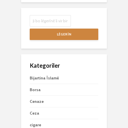
LÊGERÎN
Kategoriler
Bijartina Îslamê
Borsa
Cenaze
Ceza
cigare