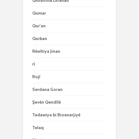
Qilifkirina Diranan
Qumar
Qur'an
Qurban
Rêwîtiya Jinan
rî
Rojî
Serdana Goran
Şevên Qendîlê
Tedawiya bi Bioenerjiyê
Telaq