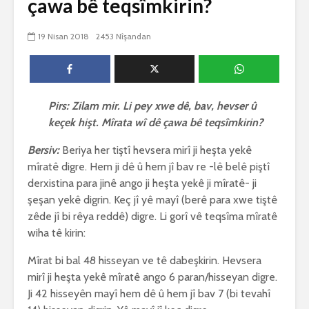
çawa bê teqsîmkirin?
biguherîn
2553 Nîşandan
 wê
4 Kasım 
19 Nisan 2018
2453 Nîşandan
e Rî
Him kişandina
2631 Nîşand
 ê
cigareyê him jî
xwarinên birûn ji bo
Ma bi awa
tendirustiya
teqez her
mirovan bi zirar in.
mirov res
Pirs: Zilam mir. Li pey xwe dê, bav, hevser û
Gelo hukmê li ser
bike û pe
keçek hişt. Mîrata wî dê çawa bê teqsîmkirin?
her duyan wek hev
çêbike?
e?
3 Kasım 
Bersiv:
Beriya her tiştî hevsera mirî ji heşta yekê
27 Ekim 2021
3036 Nîşan
iyê
mîratê digre. Hem ji dê û hem jî bav re -lê belê piştî
3075 Nîşandan
derxistina para jinê ango ji heşta yekê ji mîratê- ji
şeşan yekê digrin. Keç jî yê mayî (berê para xwe tiştê
zêde jî bi rêya reddê) digre. Li gorî vê teqsîma mîratê
wiha tê kirin:
Mîrat bi bal 48 hisseyan ve tê dabeşkirin. Hevsera
mirî ji heşta yekê mîratê ango 6 paran/hisseyan digre.
Ji 42 hisseyên mayî hem dê û hem jî bav 7 (bi tevahî