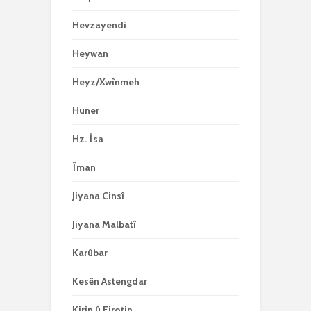
Hevzayendî
Heywan
Heyz/Xwînmeh
Huner
Hz. Îsa
Îman
Jiyana Cinsî
Jiyana Malbatî
Karûbar
Kesên Astengdar
Kirîn û Firotin