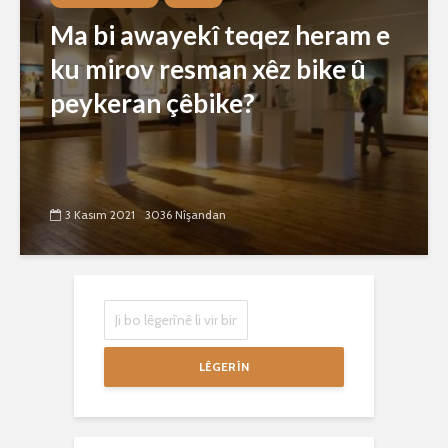
Ma bi awayekî teqez heram e
ku mirov resman xêz bike û
peykeran çêbike?
3 Kasım 2021
3036 Nîşandan
LÊGERÎN