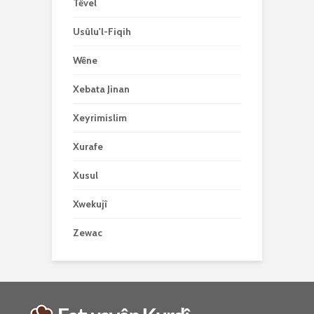
Têvel
Usûlu'l-Fiqih
Wêne
Xebata Jinan
Xeyrimislim
Xurafe
Xusul
Xwekujî
Zewac