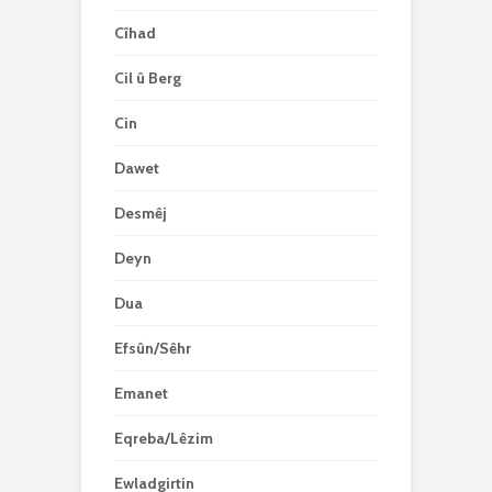
Cîhad
Cil û Berg
Cin
Dawet
Desmêj
Deyn
Dua
Efsûn/Sêhr
Emanet
Eqreba/Lêzim
Ewladgirtin