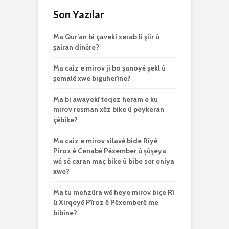
Son Yazılar
Ma Qur’an bi çavekî xerab li şiîr û
şairan dinêre?
Ma caiz e mirov ji bo şanoyê şekl û
şemalê xwe biguherîne?
Ma bi awayekî teqez heram e ku
mirov resman xêz bike û peykeran
çêbike?
Ma caiz e mirov silavê bide Rîyê
Pîroz ê Cenabê Pêxember û şûşeya
wê sê caran maç bike û bibe ser eniya
xwe?
Ma tu mehzûra wê heye mirov biçe Rî
û Xirqeyê Pîroz ê Pêxemberê me
bibine?