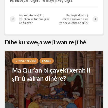
14) hisseyan digrin. Yê mayî jî keç digre.
Ma mîrata kesê ku
Ma dayik dikare ji
zarokên wî tunene ji kê
mîrata zarokên xwe
re dikeve?
yên sêwî îstifade bike?
Dibe ku xweşa we ji wan re jî bê
FETWAYÊN NIVÎSKÎ
HUNER
Ma Qur’an bi çavekî xerab li
şiîr û şairan dinêre?