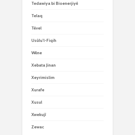
Tedawiya bi Bioenerjiyê
Telaq
Têvel
Usûlu'l-Fiqih
Wêne
Xebata Jinan
Xeyrimislim
Xurafe
Xusul
Xwekujî
Zewac