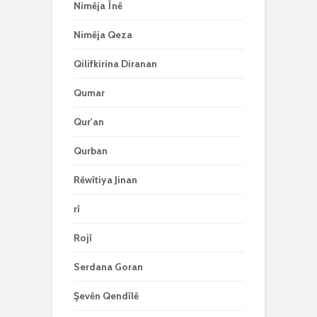
Nimêja Înê
Nimêja Qeza
Qilifkirina Diranan
Qumar
Qur'an
Qurban
Rêwîtiya Jinan
rî
Rojî
Serdana Goran
Şevên Qendîlê