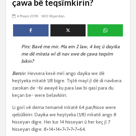
çawa bê teqsîmkirin?
biguherîn
2543 Nîşandan
 wê
4 Kasım 
4 Mayıs 2018
1610 Nîşandan
e Rî
Him kişandina
2618 Nîşan
 ê
cigareyê him jî
xwarinên birûn ji bo
Ma bi awa
tendirustiya
teqez her
mirovan bi zirar in.
mirov res
Pirs: Bavê me mir. Ma em 2 law, 4 keç û dayika
Gelo hukmê li ser
bike û pe
me dê mîrata wî di nav xwe de çawa teqsîm
her duyan wek hev
çêbike?
e?
3 Kasım 
bikin?
27 Ekim 2021
3027 Nîşan
iyê
Bersiv
:
Hevsera kesê mirî ango dayika we dê
3067 Nîşandan
heştyeka mîratê 1/8 bigre. Tiştê mayî jî dê di navbera
zarokan de –bi awayê ku para law bi qasî para du
keçan be- were belavkirin.
Li gorî vê dema temamê mîratê 64 par/hisse were
qebûlkirin: Dayika we heştyeka (1/8) mîratê ango 8
hisseyan digre. Her kur 14 hisseyan û her keç jî 7
hisseyan digre. 8+14+14+7+7+7+7=64.