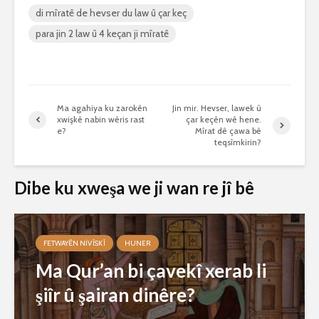
di mîratê de hevser du law û çar keç
para jin 2 law û 4 keçan ji mîratê
Ma agahiya ku zarokên
Jin mir. Hevser, lawek û
xwişkê nabin wêris rast
çar keçên wê hene.
e?
Mîrat dê çawa bê
teqsîmkirin?
Dibe ku xweşa we ji wan re jî bê
FETWAYÊN NIVÎSKÎ
HUNER
Ma Qur’an bi çavekî xerab li
şiîr û şairan dinêre?