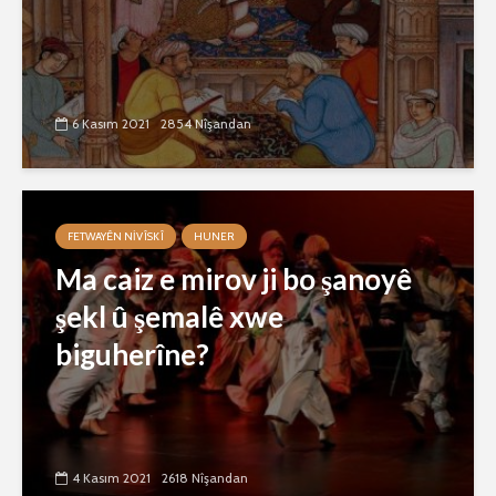
6 Kasım 2021
2854 Nîşandan
FETWAYÊN NIVÎSKÎ
HUNER
Ma caiz e mirov ji bo şanoyê
şekl û şemalê xwe
biguherîne?
4 Kasım 2021
2618 Nîşandan