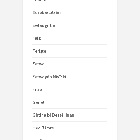
Eqreba/Lêzim
Ewladgirtin
Faîz
Ferîşte
Fetwa
Fetwayên Nivîskî
Fitre
Genel
Girtina bi Destê Jinan
Hec-'Umre