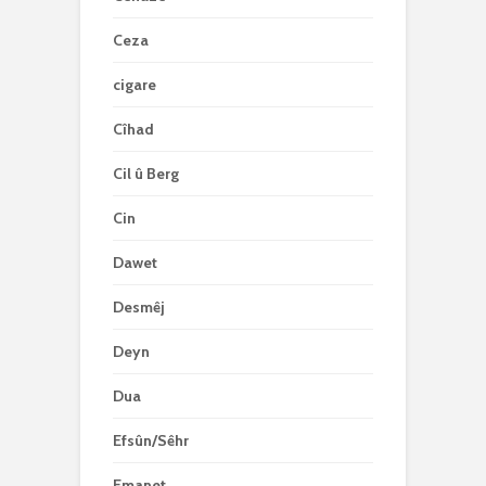
Ceza
cigare
Cîhad
Cil û Berg
Cin
Dawet
Desmêj
Deyn
Dua
Efsûn/Sêhr
Emanet