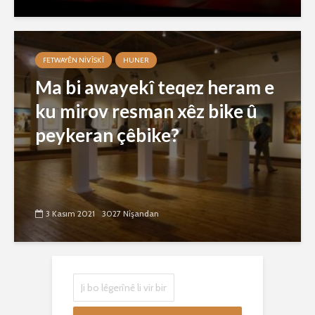
FETWAYÊN NIVÎSKÎ
HUNER
Ma bi awayekî teqez heram e
ku mirov resman xêz bike û
peykeran çêbike?
3 Kasım 2021
3027 Nîşandan