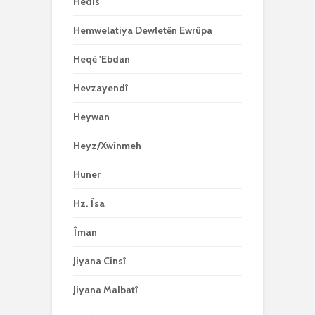
Hedîs
Hemwelatiya Dewletên Ewrûpa
Heqê 'Ebdan
Hevzayendî
Heywan
Heyz/Xwînmeh
Huner
Hz. Îsa
Îman
Jiyana Cinsî
Jiyana Malbatî