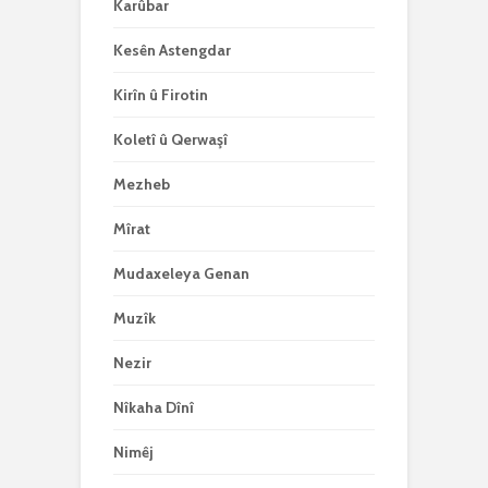
Karûbar
Kesên Astengdar
Kirîn û Firotin
Koletî û Qerwaşî
Mezheb
Mîrat
Mudaxeleya Genan
Muzîk
Nezir
Nîkaha Dînî
Nimêj