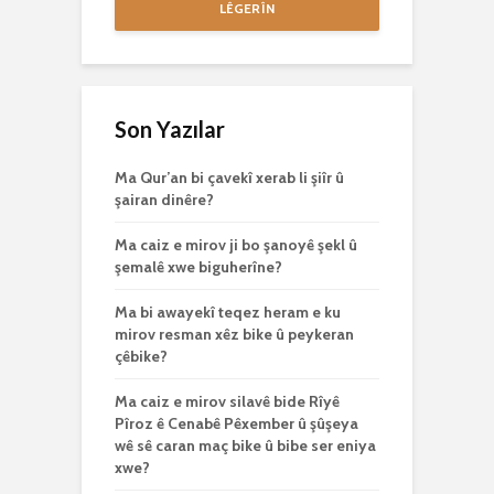
LÊGERÎN
Son Yazılar
Ma Qur’an bi çavekî xerab li şiîr û
şairan dinêre?
Ma caiz e mirov ji bo şanoyê şekl û
şemalê xwe biguherîne?
Ma bi awayekî teqez heram e ku
mirov resman xêz bike û peykeran
çêbike?
Ma caiz e mirov silavê bide Rîyê
Pîroz ê Cenabê Pêxember û şûşeya
wê sê caran maç bike û bibe ser eniya
xwe?