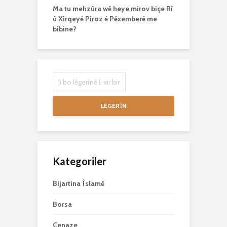
Ma tu mehzûra wê heye mirov biçe Rî
û Xirqeyê Pîroz ê Pêxemberê me
bibine?
LÊGERÎN
Kategoriler
Bijartina Îslamê
Borsa
Cenaze