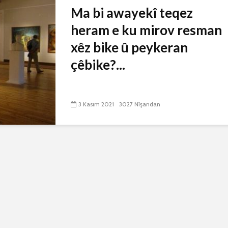
Ma bi awayekî teqez
heram e ku mirov resman
xêz bike û peykeran
çêbike?...
3 Kasım 2021
3027 Nîşandan