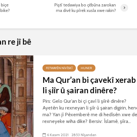
 biçe
Piştî tedawiya bo çêbûna zarokan
 bike?
ma divê ku pîrek xusla xwe rakin?
 re jî bê
FETWAYÊN NIVÎSKÎ
HUNER
Ma Qur’an bi çavekî xerab
li şiîr û şairan dinêre?
Pirs: Gelo Qur’an bi çi çavî li şiîrê dinêre?
Ayetên ku rexneyan li şiîr û şairan digirin, hen
ma? Yan jî Pêxemberê me di hedîsên xwe d
rexneyeke wiha dike? Bersiv: Îslamê, şiîra...
6 Kasım 2021
2853 Nîşandan