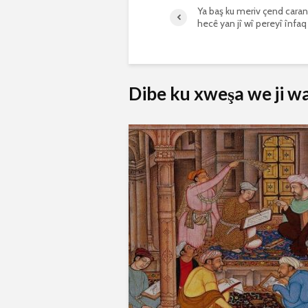
Ya baş ku meriv çend caran
hecê yan jî wî pereyî înfaq
Dibe ku xweşa we ji wan