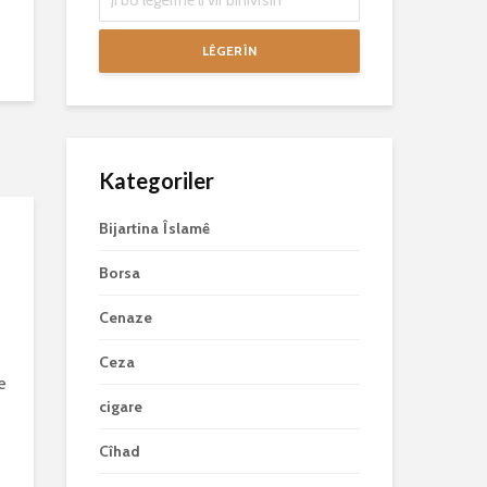
LÊGERÎN
Kategoriler
Bijartina Îslamê
Borsa
Cenaze
Ceza
e
e
cigare
Cîhad