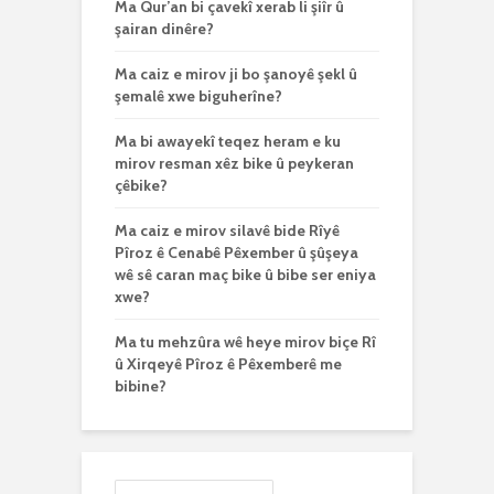
Ma Qur’an bi çavekî xerab li şiîr û
şairan dinêre?
Ma caiz e mirov ji bo şanoyê şekl û
şemalê xwe biguherîne?
Ma bi awayekî teqez heram e ku
mirov resman xêz bike û peykeran
çêbike?
Ma caiz e mirov silavê bide Rîyê
Pîroz ê Cenabê Pêxember û şûşeya
wê sê caran maç bike û bibe ser eniya
xwe?
Ma tu mehzûra wê heye mirov biçe Rî
û Xirqeyê Pîroz ê Pêxemberê me
bibine?