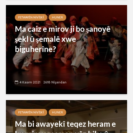
FETWAYÊN NIVÎSKÎ
HUNER
Ma caiz e mirov ji bo şanoyê
şekl û şemalê xwe
biguherîne?
4 Kasım 2021
2618 Nîşandan
FETWAYÊN NIVÎSKÎ
HUNER
Ma bi awayekî teqez heram e