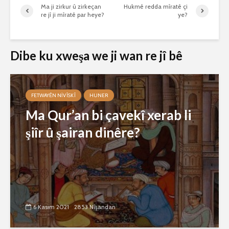
Ma ji zirkur û zirkeçan
Hukmê redda mîratê çi
re jî ji mîratê par heye?
ye?
Dibe ku xweşa we ji wan re jî bê
FETWAYÊN NIVÎSKÎ
HUNER
Ma Qur’an bi çavekî xerab li
şiîr û şairan dinêre?
6 Kasım 2021
2853 Nîşandan