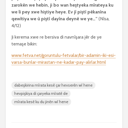
zarokên we hebin, ji bo wan heştyeka mîrateya ku
we li pey xwe hiştiye heye. Ev jî piştî pêkanîna
qewîtiya we û piştî dayîna deynê we ye…”
(Nîsa,
4/12)
Ji kerema xwe re bersiva di navnîşara jêr de ye
temaşe bikin:
www.fetva.net/goruntulu-fetvalar/bir-adamin-iki-esi-
varsa-bunlar-mirastan-ne-kadar-pay-alirlar.html
dabeşkirina mîrata kesê çar hevserên wî hene
hevpişkiya di çaryeka mîratê de
mîrata kesê ku du jinên wî hene