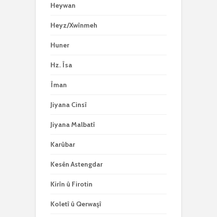
Heywan
Heyz/Xwînmeh
Huner
Hz. Îsa
Îman
Jiyana Cinsî
Jiyana Malbatî
Karûbar
Kesên Astengdar
Kirîn û Firotin
Koletî û Qerwaşî