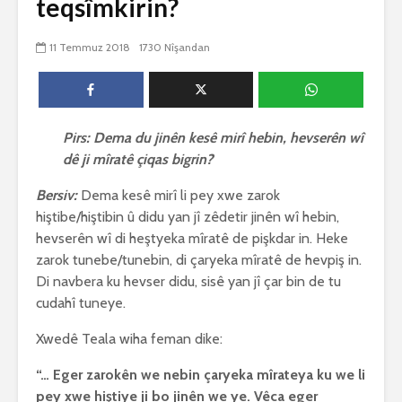
teqsîmkirin?
biguherîn
2542 Nîşandan
 wê
4 Kasım 
11 Temmuz 2018
1730 Nîşandan
e Rî
Him kişandina
2618 Nîşan
 ê
cigareyê him jî
xwarinên birûn ji bo
Ma bi awa
tendirustiya
teqez her
mirovan bi zirar in.
mirov res
Pirs: Dema du jinên kesê mirî hebin, hevserên wî
Gelo hukmê li ser
bike û pe
dê ji mîratê çiqas bigrin?
her duyan wek hev
çêbike?
e?
3 Kasım 
Bersiv:
Dema kesê mirî li pey xwe zarok
27 Ekim 2021
3026 Nîşan
iyê
hiştibe/hiştibin û didu yan jî zêdetir jinên wî hebin,
3066 Nîşandan
hevserên wî di heştyeka mîratê de pişkdar in. Heke
zarok tunebe/tunebin, di çaryeka mîratê de hevpiş in.
Di navbera ku hevser didu, sisê yan jî çar bin de tu
cudahî tuneye.
Xwedê Teala wiha feman dike:
“… Eger zarokên we nebin çaryeka mîrateya ku we li
pey xwe hiştiye ji bo jinên we ye. Vêca eger