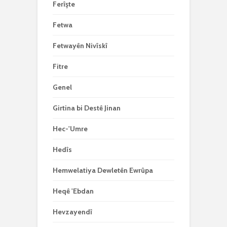
Ferîşte
Fetwa
Fetwayên Nivîskî
Fitre
Genel
Girtina bi Destê Jinan
Hec-'Umre
Hedîs
Hemwelatiya Dewletên Ewrûpa
Heqê 'Ebdan
Hevzayendî