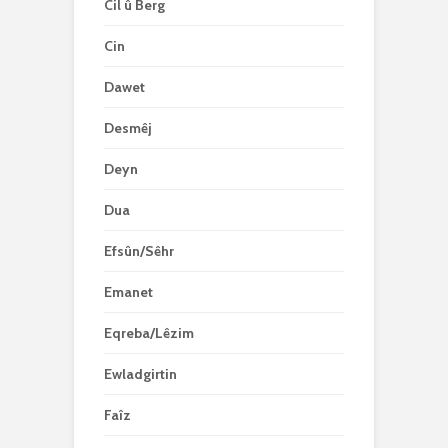
Cil û Berg
Cin
Dawet
Desmêj
Deyn
Dua
Efsûn/Sêhr
Emanet
Eqreba/Lêzim
Ewladgirtin
Faîz