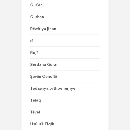
Qur'an
Qurban
Rêwîtiya Jinan
rî
Rojî
Serdana Goran
Şevên Qendîlê
Tedawiya bi Bioenerjiyê
Telaq
Têvel
Usûlu'l-Fiqih