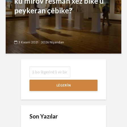
ku mirov resman xêz bike û
peykeran çêbike?
3 Kasım 2021
3026 Nîşandan
LÊGERÎN
Son Yazılar