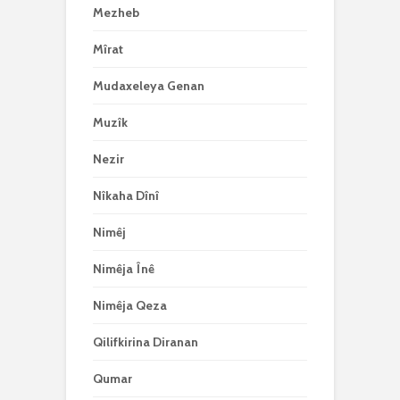
Mezheb
Mîrat
Mudaxeleya Genan
Muzîk
Nezir
Nîkaha Dînî
Nimêj
Nimêja Înê
Nimêja Qeza
Qilifkirina Diranan
Qumar