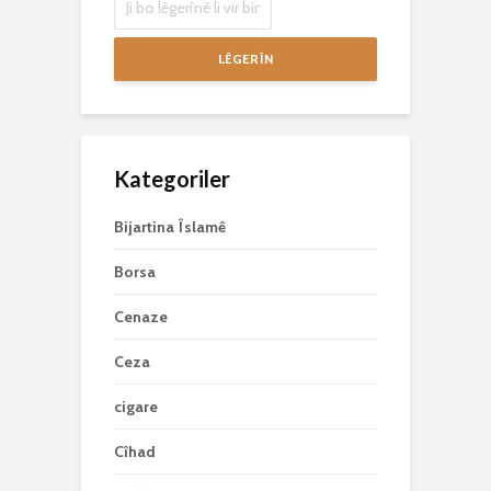
LÊGERÎN
Kategoriler
Bijartina Îslamê
Borsa
Cenaze
Ceza
cigare
Cîhad