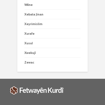
Wêne
Xebata Jinan
Xeyrimislim
Xurafe
Xusul
Xwekujî
Zewac