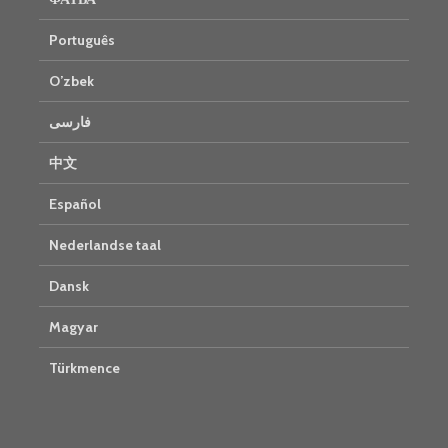
Português
O’zbek
فارسی
中文
Español
Nederlandse taal
Dansk
Magyar
Türkmence