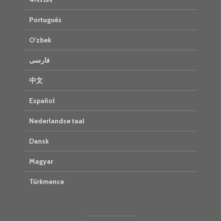
Português
O’zbek
فارسی
中文
Español
Nederlandse taal
Dansk
Magyar
Türkmence