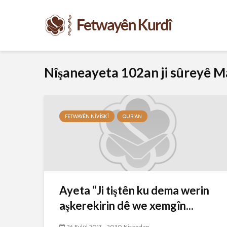
Nîşaneayeta 102an ji sûreyê M
FETWAYÊN NIVÎSKÎ
QUR'AN
Ayeta “Ji tiştên ku dema werin
aşkerekirin dê we xemgîn...
26 Eylül 2017
2030 Nîşandan