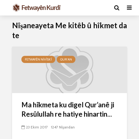
Nîşaneayeta Me kitêb û hîkmet da
te
FETWAYÊN NIVÎSKÎ
QUR'AN
Ma caiz e mirov
Ma caiz e 
silavê bide Rîyê
hakim û p
Pîroz ê Cenabê
29 Ekim 
Ma hîkmeta ku digel Qur’anê ji
Pêxember û şûşeya
2634 Nîşan
Resûlullah re hatiye hinartin...
wê sê caran maç
bike û bibe ser
Hukmê li s
eniya xwe?
kişandina
23 Ekim 2017
1247 Nîşandan
çi ye?
2 Kasım 2021
2773 Nîşandan
28 Ekim 