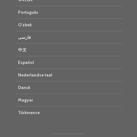
Português
O’zbek
فارسی
中文
Español
Nederlandse taal
Dansk
Magyar
Türkmence