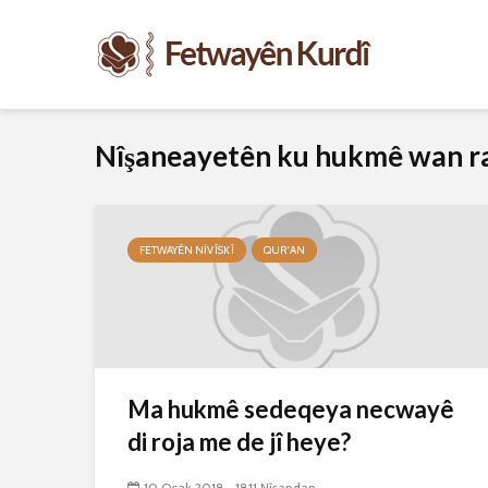
Nîşaneayetên ku hukmê wan r
FETWAYÊN NIVÎSKÎ
QUR'AN
Ma hukmê sedeqeya necwayê
di roja me de jî heye?
10 Ocak 2018
1811 Nîşandan