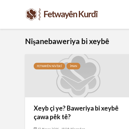
Nîşanebaweriya bi xeybê
FETWAYÊN NIVÎSKÎ
ÎMAN
Xeyb çi ye? Baweriya bi xeybê
çawa pêk tê?
17 Mayıs 2016
1508 Nîşandan