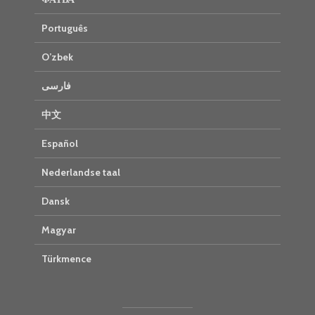
Português
O’zbek
فارسی
中文
Español
Nederlandse taal
Dansk
Magyar
Türkmence