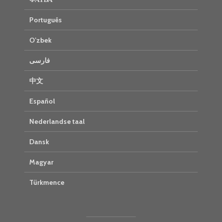
Português
O’zbek
فارسی
中文
Español
Nederlandse taal
Dansk
Magyar
Türkmence