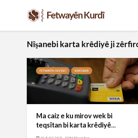
Nîşanebi karta krêdiyê ji zêrfi
FETWAYÊN NIVÎSKÎ
KARÛBAR
Ma caiz e ku mirov wek bi
teqsîtan bi karta krêdiyê...
10 Eylül 2021
1081 Nîşandan