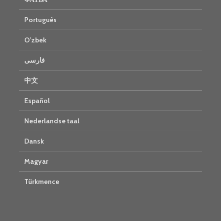
Português
O’zbek
فارسی
中文
Español
Nederlandse taal
Dansk
Magyar
Türkmence