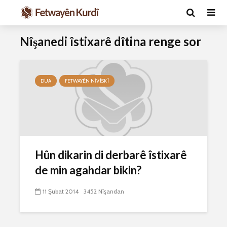
Nîşanedi îstixarê dîtina renge sor
DUA
FETWAYÊN NIVÎSKÎ
Ma caiz e mirov
Ma caiz e 
Hûn dikarin di derbarê îstixarê
silavê bide Rîyê
hakim û p
Pîroz ê Cenabê
29 Ekim 
de min agahdar bikin?
Pêxember û şûşeya
2638 Nîşan
wê sê caran maç
11 Şubat 2014
3452 Nîşandan
bike û bibe ser
Hukmê li s
eniya xwe?
kişandina
çi ye?
2 Kasım 2021
2778 Nîşandan
28 Ekim 