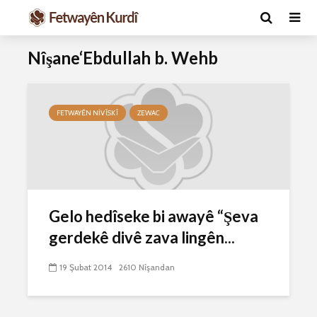
Nîşane‘Ebdullah b. Wehb
FETWAYÊN NIVÎSKÎ
ZEWAC
Ma caiz e mirov
Ma caiz e 
Gelo hedîseke bi awayê “Şeva
silavê bide Rîyê
hakim û p
Pîroz ê Cenabê
29 Ekim 
gerdekê divê zava lingên...
Pêxember û şûşeya
2636 Nîşan
wê sê caran maç
19 Şubat 2014
2610 Nîşandan
bike û bibe ser
Hukmê li s
eniya xwe?
kişandina
çi ye?
2 Kasım 2021
2777 Nîşandan
28 Ekim 