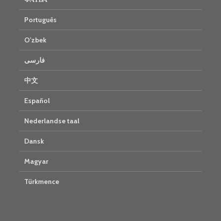
Português
O’zbek
فارسی
中文
Español
Nederlandse taal
Dansk
Magyar
Türkmence