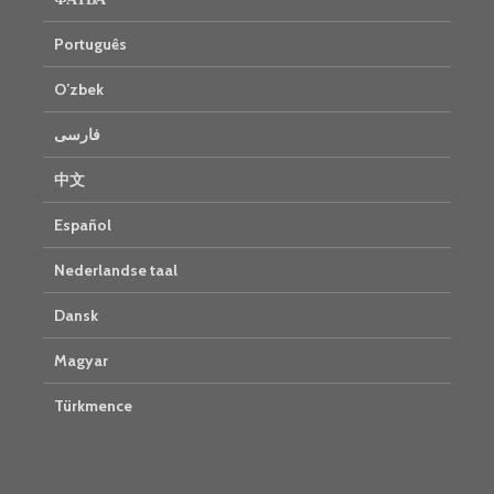
Português
O’zbek
فارسی
中文
Español
Nederlandse taal
Dansk
Magyar
Türkmence