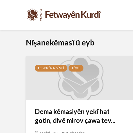
Nîşanekêmasî û eyb
FETWAYÊN NIVÎSKÎ
TÊVEL
Dema kêmasiyên yekî hat
gotin, divê mirov çawa tev...
4 Eylül 2018
1535 Nîşandan