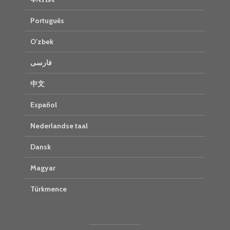
Português
O’zbek
فارسی
中文
Español
Nederlandse taal
Dansk
Magyar
Türkmence