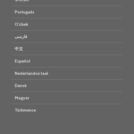
Português
O’zbek
فارسی
中文
Español
Nederlandse taal
Dansk
Magyar
Türkmence