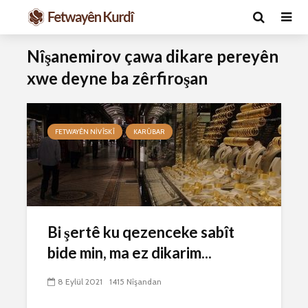
Nîşanemirov çawa dikare pereyên
xwe deyne ba zêrfiroşan
FETWAYÊN NIVÎSKÎ
KARÛBAR
Ma caiz e mirov
Ma caiz e 
silavê bide Rîyê
hakim û p
Pîroz ê Cenabê
29 Ekim 
Bi şertê ku qezenceke sabît
Pêxember û şûşeya
2641 Nîşan
bide min, ma ez dikarim...
wê sê caran maç
bike û bibe ser
Hukmê li s
eniya xwe?
kişandina
8 Eylül 2021
1415 Nîşandan
çi ye?
2 Kasım 2021
2781 Nîşandan
28 Ekim 