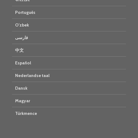
Português
O’zbek
فارسی
中文
Español
Nederlandse taal
Dansk
Magyar
Türkmence